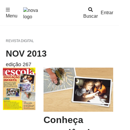
F
c
h
a
r
M
e
n
Logo
e
u
Entrar
Menu
Buscar
Nova
Escola
REVISTA DIGITAL
NOV 2013
edição 267
Conheça