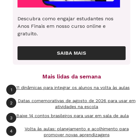
Sugeri que dividissem a palavra e o grupo
passou a refletir sobre o significado de
waist
e
Descubra como engajar estudantes nos
coat
(cintura e casaco, respectivamente),
Anos Finais em nosso curso online e
concluindo que se tratava de um casaco na
gratuito.
altura da cintura, ou seja, um colete", conta.
SAIBA MAIS
A missão seguinte foi trabalhar em dupla para
criar um parágrafo de continuação do texto.
"Can you guess what will happen next?"
, desafiou
Mais lidas da semana
Patrícia. Alguns jovens reproduziram o enredo
11 dinâmicas para integrar os alunos na volta às aulas
1
que já conheciam, outros criaram versões.
Datas comemorativas de agosto de 2026 para usar em
2
Socializadas as histórias, ela recolheu o
atividades na escola
material para analisar e diagnosticar as
Baixe 14 contos brasileiros para usar em sala de aula
3
dificuldades dos estudantes e explicou que os
Volta às aulas: planejamento e acolhimento para
4
parágrafos lidos antes eram realmente parte do
promover novas aprendizagens