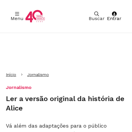
Menu
Buscar
Entrar
Ir para Cabeçalho
Ir para Menu
Ir para conteúdo principal
Ir para Rodapé
Início
Jornalismo
Jornalismo
Ler a versão original da história de
Alice
Vá além das adaptações para o público