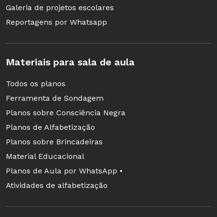
Galeria de projetos escolares
que conta a aventura da menina Alice. Desafie
Reportagens por Whatsapp
os alunos a descobrir que história é e peça que
escrevam uma continuação.
Materiais para sala de aula
2 Como a trama se desenrola?
Reúna os
estudantes em grupos. Distribua um capítulo
Todos os planos
para cada um e oriente a leitura. Por fim, peça
Ferramenta de Sondagem
que coloquem o material em ordem, discutindo
Planos sobre Consciência Negra
com toda a classe.
Planos de Alfabetização
Planos sobre Brincadeiras
3 Que palavras são estas?
Distribua cópias do
Material Educacional
primeiro capítulo na íntegra e proponha
Planos de Aula por WhatsApp •
atividades relacionadas ao vocabulário e ao
Atividades de alfabetização
enredo.