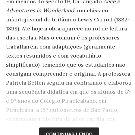
Em meados do século 19, foi lançado
Alice's
Adventures in Wonderland
, um clássico
infantojuvenil do britânico Lewis Carroll (1832-
1898). Até hoje a obra aparece no rol de leitura
das escolas. Mas o comum é os professores
trabalharem com adaptações (geralmente
textos resumidos e com vocabulário
simplificado), temendo que os estudantes não
consigam compreender o original. A professora
Patrícia Setten seguiu na contramão e elaborou
uma sequência didática em que os alunos de 8º
e 9º anos do Colégio Piracicabano, em
Piracicaba, a 157 quilômetros de São Paulo,
exploraram a história de Alice escrita por
Carroll. Ela deu às turmas a chance de ter
CONTINUAR LENDO