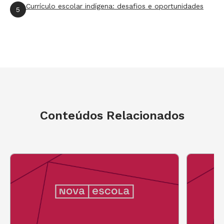
livro de Carroll.
Currículo escolar indígena: desafios e oportunidades
5
"Depois, entreguei cópias do primeiro capítulo
na íntegra, orientei a leitura e propus uma
atividade coletiva. Analisando frases como
When she was falling into the hole she was
crying
, a turma tinha de dizer se elas eram ou
não coerentes com aquela parte da obra.
Conteúdos Relacionados