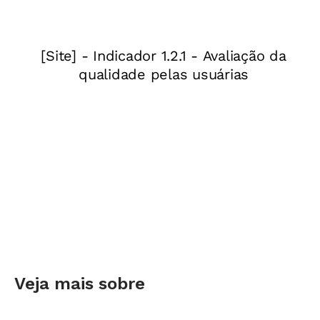
se tornou uma necessidade”, lembra. Professora
de Tecnologia do 1º ao 9º ano do Fundamental,
decidiu então ressignificar esse problema e
transformá-lo em oportunidade para ensinar e
aprender.
Veja mais sobre