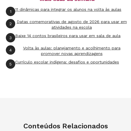
repente, se viram fazedores, protagonistas de
11 dinâmicas para integrar os alunos na volta às aulas
1
suas próprias vidas”, conta.
Datas comemorativas de agosto de 2026 para usar em
2
atividades na escola
Todo o projeto foi estruturado a partir das
Baixe 14 contos brasileiros para usar em sala de aula
3
vozes dos próprios alunos, de acordo com
Volta às aulas: planejamento e acolhimento para
Débora. “Sempre respeitei a vontade do que
4
promover novas aprendizagens
eles queriam produzir, me tornando uma
Currículo escolar indígena: desafios e oportunidades
5
mediadora desse processo”, lembra. Além disso,
a professora reforça que o trabalho é,
essencialmente, replicável em qualquer escola,
o que é até mesmo uma premissa do Global
Teacher Prize.
Débora explica que o professor não precisa sair
Conteúdos Relacionados
às ruas procurando lixo e sucatas, como ela fez,