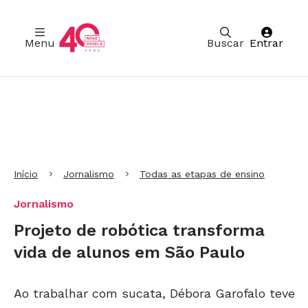
Menu
Buscar
Entrar
Ir para Cabeçalho
Ir para Menu
Ir para conteúdo principal
Ir para Rodapé
Início
Jornalismo
Todas as etapas de ensino
Jornalismo
Projeto de robótica transforma
vida de alunos em São Paulo
Ao trabalhar com sucata, Débora Garofalo teve