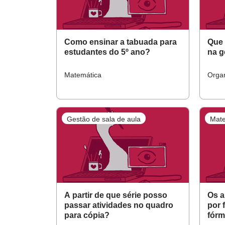
Como ensinar a tabuada para
Que 
estudantes do 5º ano?
na g
Matemática
Orga
Gestão de sala de aula
Mate
A partir de que série posso
Os a
passar atividades no quadro
por 
para cópia?
fórm