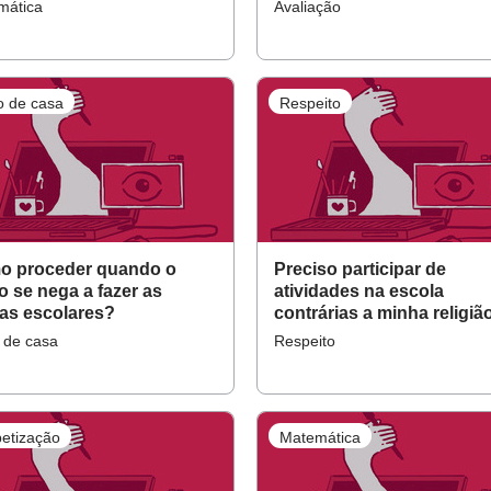
r?
mática
Avaliação
o de casa
Respeito
o proceder quando o
Preciso participar de
o se nega a fazer as
atividades na escola
fas escolares?
contrárias a minha religiã
 de casa
Respeito
betização
Matemática