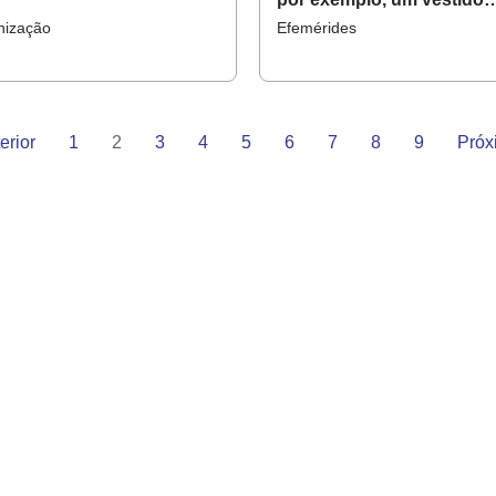
caipira no São João?
nização
Efemérides
erior
1
2
3
4
5
6
7
8
9
Próx