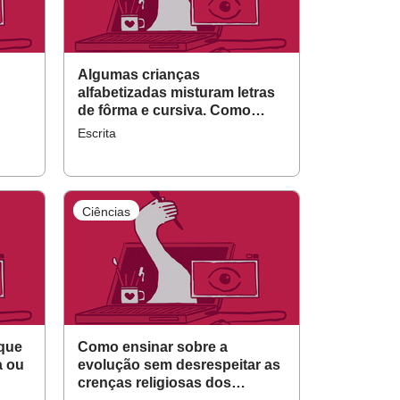
Algumas crianças
alfabetizadas misturam letras
de fôrma e cursiva. Como
mudar isso?
Escrita
Ciências
 que
Como ensinar sobre a
a ou
evolução sem desrespeitar as
crenças religiosas dos