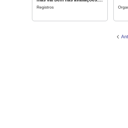
Devo intervir?
Registros
Orga
Ant