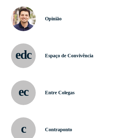
Opinião
edc
Espaço de Convivência
ec
Entre Colegas
c
Contraponto