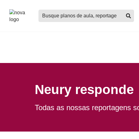
Logo
Buscar
Nova
planos
Escola
de
aula,
notícias,
cursos
e
mais
Neury responde
Todas as nossas reportagens s