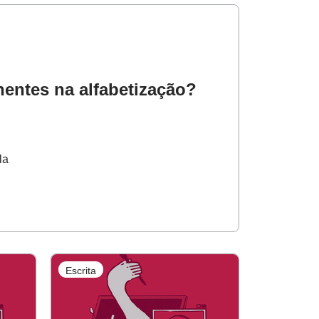
entes na alfabetização?
la
Escrita