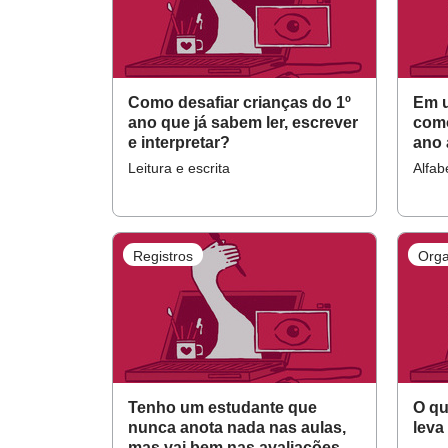
Como desafiar crianças do 1º
Em u
ano que já sabem ler, escrever
como
e interpretar?
ano 
Leitura e escrita
Alfab
Registros
Orga
Tenho um estudante que
O qu
nunca anota nada nas aulas,
leva
mas vai bem nas avaliações.