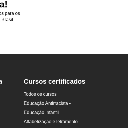
a!
os para os
 Brasil
a
Cursos certificados
Todos os cursos
Educação Antirracista •
Educação infantil
Alfabetização e letramento