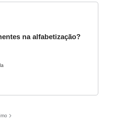
entes na alfabetização?
la
imo