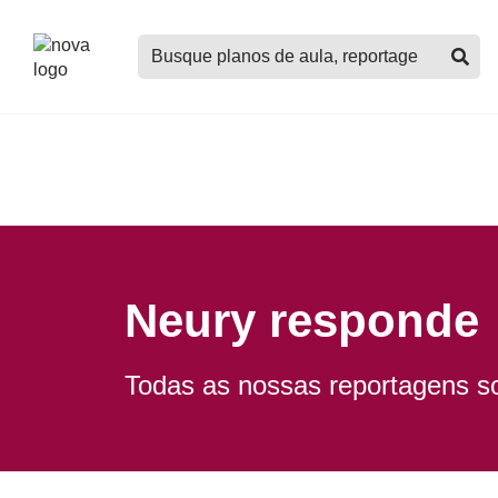
Logo
Buscar
Nova
planos
Escola
de
aula,
notícias,
cursos
e
mais
Neury responde
Todas as nossas reportagens s