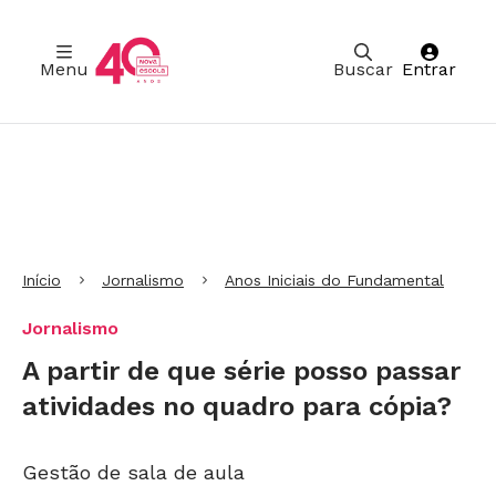
Menu
Buscar
Entrar
Ir para Cabeçalho
Ir para Menu
Ir para conteúdo principal
Ir para Rodapé
Início
Jornalismo
Anos Iniciais do Fundamental
Jornalismo
A partir de que série posso passar
atividades no quadro para cópia?
Gestão de sala de aula