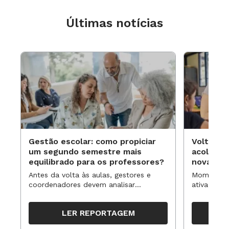
Últimas notícias
Gestão escolar: como propiciar
Volta às
um segundo semestre mais
acolhime
equilibrado para os professores?
novas ap
Antes da volta às aulas, gestores e
Momentos 
coordenadores devem analisar
ativa pode
resultados, definir prioridades e
para reorg
organizar ações para orientar o
propostas
LER REPORTAGEM
trabalho pedagógico ao longo do
período