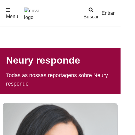
F
c
h
a
r
M
e
n
Logo
e
u
Entrar
Menu
Buscar
Nova
Escola
Neury responde
Todas as nossas reportagens sobre Neury
responde