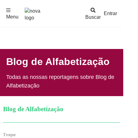
F
c
h
a
r
M
e
n
Logo
e
u
Entrar
Menu
Buscar
Nova
Escola
Blog de Alfabetização
Todas as nossas reportagens sobre Blog de
Alfabetização
Blog de Alfabetização
Troque