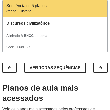
Sequência de 5 planos
8º ano • História
Discursos civilizatórios
Alinhado à
BNCC
do tema
Cód:
EF08HI27
VER TODAS SEQUÊNCIAS
Planos de aula mais
acessados
Veja os planos mais acessados pelos professores de