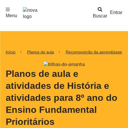
F
c
h
a
r
M
e
n
Logo
e
u
Entrar
Menu
Buscar
Nova
Escola
Início
Planos de aula
Recomposição da aprendizagem
Planos de aula e
atividades de História e
atividades para 8º ano do
Ensino Fundamental
Prioritários