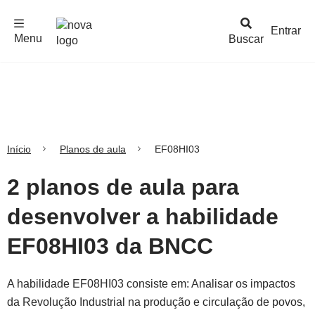
F
c
h
a
r
M
e
n
Logo
e
u
Entrar
Menu
Buscar
Nova
Escola
Início
Planos de aula
EF08HI03
2 planos de aula para
desenvolver a habilidade
EF08HI03 da BNCC
A habilidade EF08HI03 consiste em: Analisar os impactos
da Revolução Industrial na produção e circulação de povos,