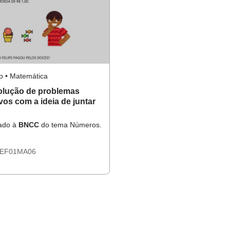
o • Matemática
lução de problemas
ivos com a ideia de juntar
hado à
BNCC
do tema Números.
EF01MA06