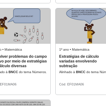
o • Matemática
1º ano • Matemática
lver problemas do campo
Estratégias de cálculo
ivo por meio de estratégias
variadas envolvendo
álculo diversas
subtração
hado à
BNCC
do tema Números.
Alinhado à
BNCC
do tema Núm
EF01MA06
Cód:
EF01MA06