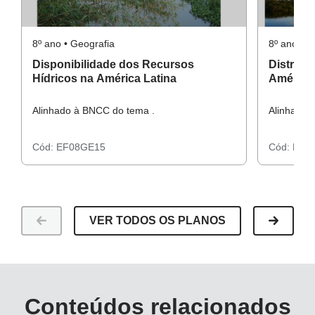
8º ano • Geografia
8º ano • G
Disponibilidade dos Recursos
Distribu
Hídricos na América Latina
América 
Alinhado à BNCC do tema .
Alinhado 
Cód:
EF08GE15
Cód:
EF0
VER TODOS OS PLANOS
Conteúdos relacionados