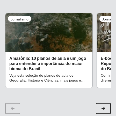
Jornalismo
Jornali
Amazônia: 10 planos de aula e um jogo
E-book:
para entender a importância do maior
Repúbli
bioma do Brasil
do Bras
Veja esta seleção de planos de aula de
Confira u
Geografia, História e Ciências, mais jogos e
diferenç
uma questão de prova que abordam questões
permite t
como desmatamento
1º ao 5º 