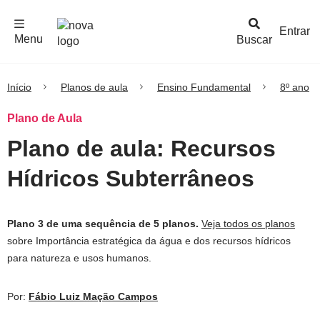
F
c
h
a
r
M
e
n
Logo
e
u
Entrar
Menu
Buscar
Nova
Escola
Início
Planos de aula
Ensino Fundamental
8º ano
Plano de Aula
Plano de aula: Recursos
Hídricos Subterrâneos
Plano 3 de uma sequência de 5 planos.
Veja todos os planos
sobre Importância estratégica da água e dos recursos hídricos
para natureza e usos humanos.
Por:
Fábio Luiz Mação Campos