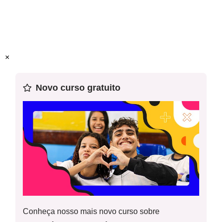
estratégica e a localização dos recursos hídricos
GEO_15UN03 - Ação propositiva - Comandas das
subterrâneos na América Latina e em especial no Brasil
estações
Habilidade (s) da Base
: EF08GE15 - Analisar a
×
importância dos principais recursos hídricos da América
Latina (Aquífero Guarani, Bacias do rio da Prata, do
Novo curso gratuito
Amazonas e do Orinoco, sistemas de nuvens na Amazônia
e nos Andes, entre outros) e discutir os desafios
relacionados à gestão e comercialização da água.
Conheça nosso mais novo curso sobre