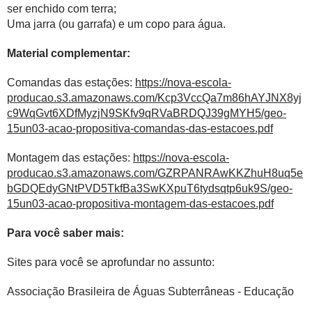
ser enchido com terra;
Uma jarra (ou garrafa) e um copo para água.
Material complementar:
Comandas das estações:
https://nova-escola-
producao.s3.amazonaws.com/Kcp3VccQa7m86hAYJNX8yj
c9WqGvt6XDfMyzjN9SKfv9qRVaBRDQJ39gMYH5/geo-
15un03-acao-propositiva-comandas-das-estacoes.pdf
Montagem das estações:
https://nova-escola-
producao.s3.amazonaws.com/GZRPANRAwKKZhuH8uq5e
bGDQEdyGNtPVD5TkfBa3SwKXpuT6tydsqtp6uk9S/geo-
15un03-acao-propositiva-montagem-das-estacoes.pdf
Para você saber mais:
Sites para você se aprofundar no assunto:
Associação Brasileira de Águas Subterrâneas - Educação