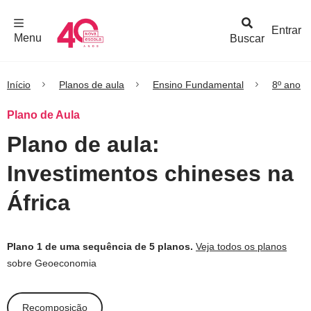
F
c
h
a
r
M
e
n
Logo
e
u
Entrar
Menu
Buscar
Nova
Escola
Início
Planos de aula
Ensino Fundamental
8º ano
Plano de Aula
Plano de aula:
Investimentos chineses na
África
Plano 1 de uma sequência de 5 planos.
Veja todos os planos
sobre Geoeconomia
Recomposição