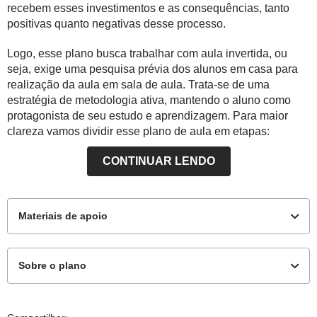
recebem esses investimentos e as consequências, tanto
positivas quanto negativas desse processo.
Logo, esse plano busca trabalhar com aula invertida, ou
seja, exige uma pesquisa prévia dos alunos em casa para
realização da aula em sala de aula. Trata-se de uma
estratégia de metodologia ativa, mantendo o aluno como
protagonista de seu estudo e aprendizagem. Para maior
clareza vamos dividir esse plano de aula em etapas:
1. Organize os alunos em trios ou grupos de quatro.
CONTINUAR LENDO
2. Oriente-os a realizar uma
pesquisa prévia em casa
sobre os investimentos chineses na África. Para isso,
Materiais de apoio
consulte o material complementar que recomenda links de
reportagens para consulta sobre o tema sugerido. Você
pode solicitar uma divisão dos grupos para a pesquisa e
Sobre o plano
leitura dos textos recomendados e outras fontes que
encontrarem e acharem adequados. Eles podem fazer uma
Materiais Complementares
síntese em casa a respeito do assunto, anotando quais
Este plano de aula foi produzido pelo Time de Autores
fatores favorecem os investimentos chineses nos países