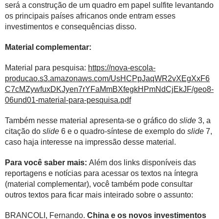
será a construção de um quadro em papel sulfite levantando
os principais países africanos onde entram esses
investimentos e consequências disso.
Material complementar:
Material para pesquisa:
https://nova-escola-
producao.s3.amazonaws.com/UsHCPpJaqWR2vXEgXxF6
C7cMZywfuxDKJyen7rYFaMmBXfegkHPmNdCjEkJF/geo8-
06und01-material-para-pesquisa.pdf
Também nesse material apresenta-se o gráfico do
slide
3, a
citação do
slide
6 e o quadro-síntese de exemplo do
slide
7,
caso haja interesse na impressão desse material.
Para você saber mais:
Além dos links disponíveis das
reportagens e notícias para acessar os textos na íntegra
(material complementar), você também pode consultar
outros textos para ficar mais inteirado sobre o assunto:
BRANCOLI, Fernando.
China e os novos investimentos