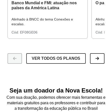
Banco Mundial e FMI: atuação nos
O papel
países da América Latina
Alinhado à BNCC do tema Conexões e
Alinhado 
escalas.
escalas.
Cód:
EF08GE06
Cód:
EF0
VER TODOS OS PLANOS
Seja um doador da Nova Escola!
Com sua doação, podemos oferecer mais ferramentas e
materiais gratuitos para os professores e contribuir para
a transformação da educação pública no Brasil