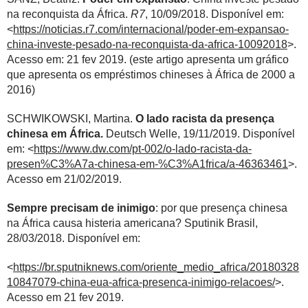
na reconquista da África.
R7
, 10/09/2018. Disponível em:
<
https://noticias.r7.com/internacional/poder-em-expansao-
china-investe-pesado-na-reconquista-da-africa-10092018
>.
Acesso em: 21 fev 2019. (este artigo apresenta um gráfico
que apresenta os empréstimos chineses à África de 2000 a
2016)
SCHWIKOWSKI, Martina.
O lado racista da presença
chinesa em África.
Deutsch Welle, 19/11/2019. Disponível
em: <
https://www.dw.com/pt-002/o-lado-racista-da-
presen%C3%A7a-chinesa-em-%C3%A1frica/a-46363461
>.
Acesso em 21/02/2019.
Sempre precisam de inimigo
: por que presença chinesa
na África causa histeria americana? Sputinik Brasil,
28/03/2018. Disponível em:
<
https://br.sputniknews.com/oriente_medio_africa/20180328
10847079-china-eua-africa-presenca-inimigo-relacoes/
>.
Acesso em 21 fev 2019.