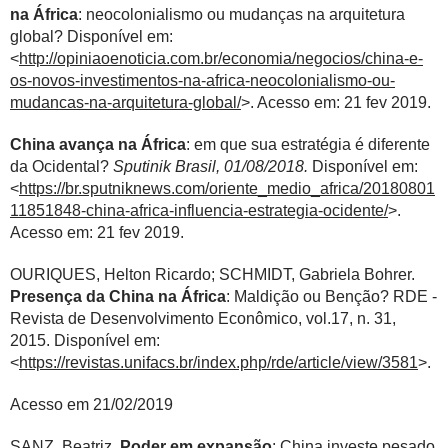
na África
: neocolonialismo ou mudanças na arquitetura
global? Disponível em:
<
http://opiniaoenoticia.com.br/economia/negocios/china-e-
os-novos-investimentos-na-africa-neocolonialismo-ou-
mudancas-na-arquitetura-global/
>. Acesso em: 21 fev 2019.
China avança na África
: em que sua estratégia é diferente
da Ocidental?
Sputinik Brasil, 01/08/2018.
Disponível em:
<
https://br.sputniknews.com/oriente_medio_africa/20180801
11851848-china-africa-influencia-estrategia-ocidente/
>.
Acesso em: 21 fev 2019.
OURIQUES, Helton Ricardo; SCHMIDT, Gabriela Bohrer.
Presença da China na África
: Maldição ou Benção? RDE -
Revista de Desenvolvimento Econômico, vol.17, n. 31,
2015. Disponível em:
<
https://revistas.unifacs.br/index.php/rde/article/view/3581
>.
Acesso em 21/02/2019
SANZ, Beatriz.
Poder em expansão
: China investe pesado