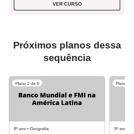
VER CURSO
Próximos planos dessa
sequência
Plano 2 de 5
Plano 3 d
8º ano • Geografia
8º ano • G