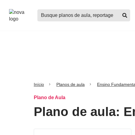
Logo
Buscar
Nova
planos
Escola
de
aula,
notícias,
cursos
e
mais
Início
Planos de aula
Ensino Fundamenta
Plano de Aula
Plano de aula: 