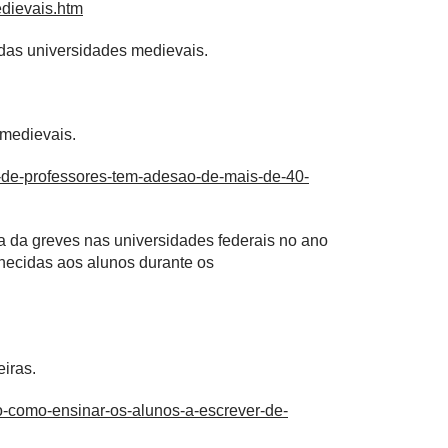
edievais.htm
 das universidades medievais.
 medievais.
ve-de-professores-tem-adesao-de-mais-de-40-
a da greves nas universidades federais no ano
rnecidas aos alunos durante os
iras.
to-como-ensinar-os-alunos-a-escrever-de-