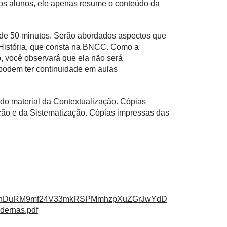
 os alunos, ele apenas resume o conteúdo da
a de 50 minutos. Serão abordados aspectos que
 História, que consta na BNCC. Como a
, você observará que ela não será
 podem ter continuidade em aulas
do material da Contextualização. Cópias
ção e da Sistematização. Cópias impressas das
ANanDuRM9mf24V33mkRSPMmhzpXuZGrJwYdD
dernas.pdf