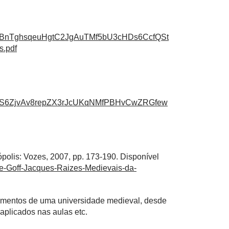
sBnTghsqeuHgtC2JgAuTMf5bU3cHDs6CcfQSt
s.pdf
fmS6ZjvAv8repZX3rJcUKqNMfPBHvCwZRGfew
polis: Vozes, 2007, pp. 173-190. Disponível
/Le-Goff-Jacques-Raizes-Medievais-da-
lementos de uma universidade medieval, desde
aplicados nas aulas etc.