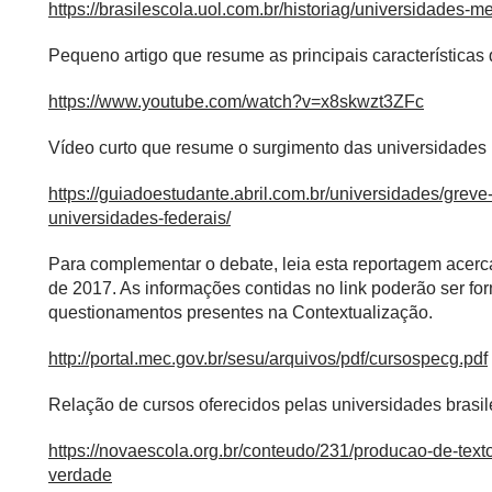
https://brasilescola.uol.com.br/historiag/universidades-m
Pequeno artigo que resume as principais características
https://www.youtube.com/watch?v=x8skwzt3ZFc
Vídeo curto que resume o surgimento das universidades
https://guiadoestudante.abril.com.br/universidades/gre
universidades-federais/
Para complementar o debate, leia esta reportagem acerc
de 2017. As informações contidas no link poderão ser fo
questionamentos presentes na Contextualização.
http://portal.mec.gov.br/sesu/arquivos/pdf/cursospecg.pdf
Relação de cursos oferecidos pelas universidades brasile
https://novaescola.org.br/conteudo/231/producao-de-tex
verdade