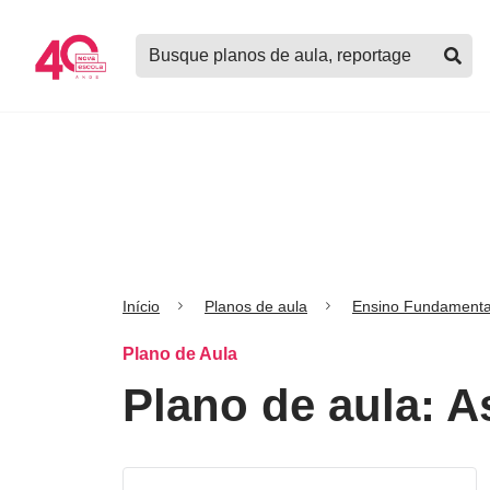
Logo
Buscar
Nova
planos
Escola
de
aula,
notícias,
cursos
e
mais
Início
Planos de aula
Ensino Fundamenta
Plano de Aula
Plano de aula: A