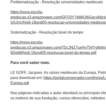
Problematização - Resolução universidades medievais
https://nova-escola-
producao.s3.amazonaws.com/GFQ3Y7dWA36Gacv8dz
SAJnU/his6-18und05-resolucao-universidades-medievai
Sistematização - Resolução túnel do tempo
https://nova-escola-
producao.s3.amazonaws.com/7DcJNZ7uxHv754Yg9s
6Dp68/his6-18und05-resolucao-tunel-do-tempo.pdf
Para você saber mais:
LE GOFF, Jacques. As raízes medievais da Europa. Petró
para download em:
https://portalconservador.com/livros
Europa.pdf
Nas páginas indicadas o autor abordará os principais e
os motivos de sua fundação, cursos oferecidos, métodos 