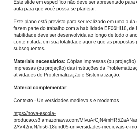
Este slide em específico não deve ser apresentado para
aula para que você possa se planejar.
Este plano está previsto para ser realizado em uma aul
fazem parte do trabalho com a habilidade EF06HI18, de
habilidade deve ser desenvolvida ao longo de todo o ano
contemplada em sua totalidade aqui e que as propostas
subsequentes.
Materiais necessários:
Cópias impressas (ou projeção) 
impressas (ou projeção) das instruções da Problematiza
atividades de Problematização e Sistematização.
Material complementar:
Contexto - Universidades medievais e modernas
https://nova-escola-
producao.s3.amazonaws.com/MfvuArCjN4mHR5Za
2AV42neN/his6-18und05-universidades-medievais-e-mo