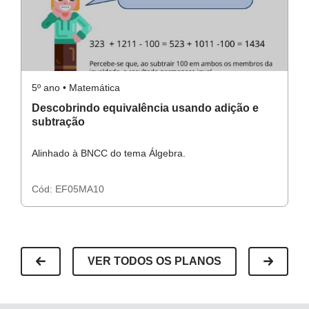
Atividades impressas em folhas, coladas no caderno ou
não;
Resolução do raio x
Calculadoras.
Datashow (opcional).
5º ano • Matemática
5º
Descobrindo equivalência usando adição e
D
subtração
s
Alinhado à BNCC do tema Álgebra.
Al
Resolução da atividade complementar
Especialista de área:
Sandra Regina Correa Amorim
Cód:
EF05MA10
C
Habilidade da BNCC
VER TODOS OS PLANOS
(EFO5MA11) Resolver e elaborar problemas cuja
conversão em sentença matemática seja uma igualdade