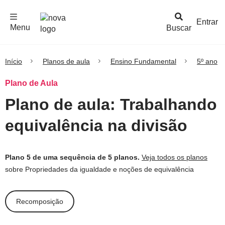
F
c
h
a
r
M
e
n
Logo
e
u
Entrar
Menu
Buscar
Nova
Escola
Início
Planos de aula
Ensino Fundamental
5º ano
Plano de Aula
Plano de aula: Trabalhando
equivalência na divisão
Plano 5 de uma sequência de 5 planos.
Veja todos os planos
sobre Propriedades da igualdade e noções de equivalência
Recomposição