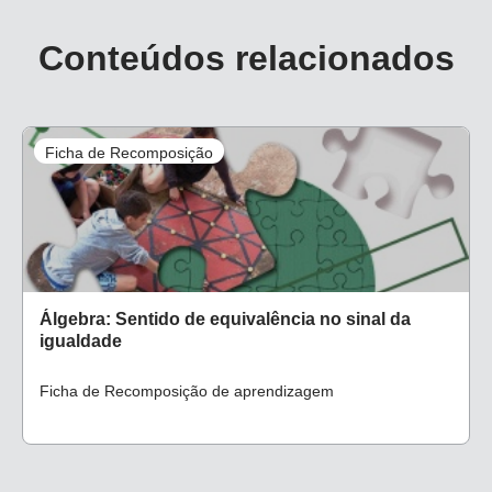
com uma operação em que um dos termos é desconhecido.
Conteúdos relacionados
Objetivos específicos
Utilizar o cálculo mental para divisões.
Ficha de Recomposição
Aplicar propriedades numéricas para operações
equivalentes.
Conceito-chave
Equivalência, divisão.
Álgebra: Sentido de equivalência no sinal da
igualdade
Recursos necessários
Ficha de Recomposição de aprendizagem
Atividades impressas em folhas, coladas no caderno ou
não.