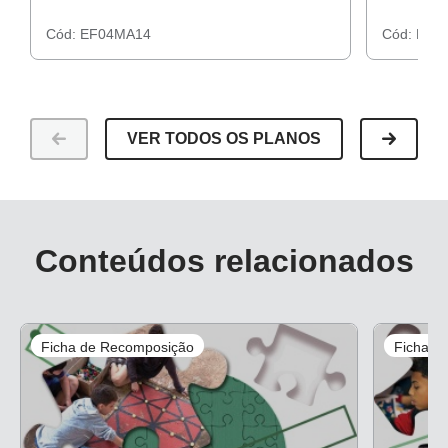
Cód:
EF04MA14
Cód:
EF0
VER TODOS OS PLANOS
Conteúdos relacionados
Ficha de Recomposição
Ficha d