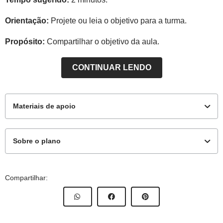
Orientação:
Projete ou leia o objetivo para a turma.
Propósito:
Compartilhar o objetivo da aula.
CONTINUAR LENDO
Materiais de apoio
Sobre o plano
Para o professor
Este plano de aula foi elaborado pelo Time de Autores
Compartilhar:
NOVA ESCOLA
Guia de intervenções
Autora:
Luciana França Bernardino