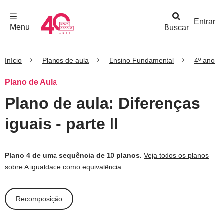
F
c
h
a
r
M
e
n
Logo
e
u
Entrar
Menu
Buscar
Nova
Escola
Início
Planos de aula
Ensino Fundamental
4º ano
Plano de Aula
Plano de aula: Diferenças
iguais - parte II
Plano 4 de uma sequência de 10 planos.
Veja todos os planos
sobre A igualdade como equivalência
Recomposição