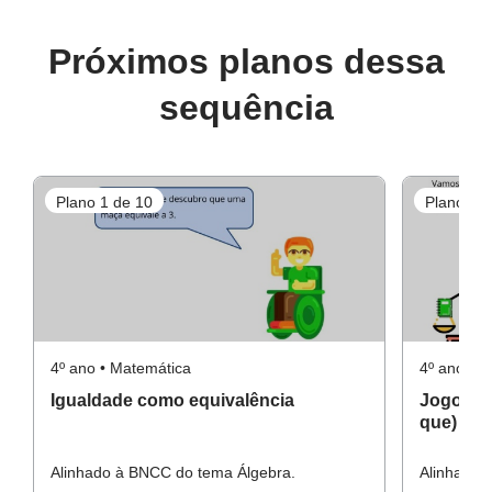
Conceito-chave
Próximos planos dessa
Para o aluno
Igualdade como equivalência.
sequência
Recursos necessários
Atividade principal
Atividades impressas;
Plano 1 de 10
Plano 2 d
Projetor (opcional):
Lápis e caderno.
Atividade Raio X
4º ano • Matemática
4º ano • 
Igualdade como equivalência
Jogo dos
que)
Alinhado à BNCC do tema Álgebra.
Alinhado 
Atividade complementar