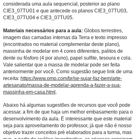
considerada uma aula sequencial, posterior ao plano
CIE3_07TU01 e que antecede os planos CIE3_07TU03,
CIE3_07TU04 e CIE3_07TU05.
Materiais necessários para a aula:
Globos terrestres,
imagem das camadas internas da Terra e texto impresso
(encontrados no material complementar deste plano),
massinha de modelar em 4 cores diferentes, palitos de
dente ou fósforo (4 por aluno), papel sulfite, tesoura e cola.
Vale salientar que a massa de modelar pode ser feita
anteriormente por você. Como sugestão segue link de uma
receita:
https://www.omo.com/br/se-sujar-faz-bem/arte-
artesanato/massa-de-modelar-aprenda-a-fazer-a-sua-
massinha-em-casa.html
.
Abaixo há algumas sugestões de recursos que você pode
acessar, a fim de que haja um melhor embasamento para o
desenvolvimento da aula. É interessante que este material
seja para aproveitamento do professor, já que não é nosso
objetivo trazer conceitos pré elaborados para a turma, mas