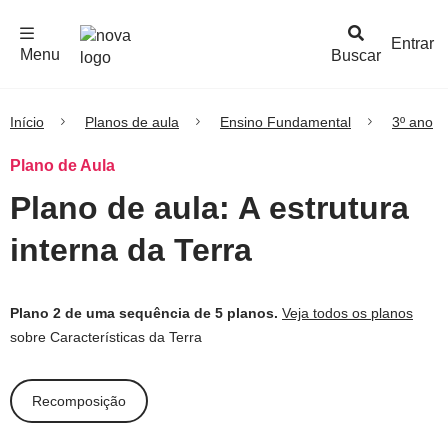
F
c
h
a
r
M
e
n
Logo
e
u
Entrar
Menu
Buscar
Nova
Escola
Início
Planos de aula
Ensino Fundamental
3º ano
Plano de Aula
Plano de aula: A estrutura
interna da Terra
Plano 2 de uma sequência de 5 planos.
Veja todos os planos
sobre Características da Terra
Recomposição