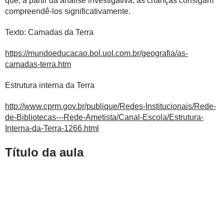
que, a partir da análise investigativa, as crianças consigam
compreendê-los significativamente.
Texto: Camadas da Terra
https://mundoeducacao.bol.uol.com.br/geografia/as-
camadas-terra.htm
Estrutura interna da Terra
http://www.cprm.gov.br/publique/Redes-Institucionais/Rede-
de-Bibliotecas---Rede-Ametista/Canal-Escola/Estrutura-
Interna-da-Terra-1266.html
Título da aula