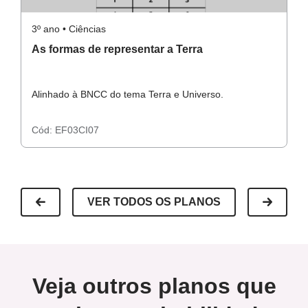
https://mundoeducacao.bol.uol.com.br/geografia/as-
3º ano • Ciências
3º
camadas-terra.htm
As formas de representar a Terra
A
Estrutura interna da Terra
Alinhado à BNCC do tema Terra e Universo.
Al
http://www.cprm.gov.br/publique/Redes-Institucionais/Rede-
de-Bibliotecas---Rede-Ametista/Canal-Escola/Estrutura-
Cód:
EF03CI07
C
Interna-da-Terra-1266.html
VER TODOS OS PLANOS
Veja outros planos que