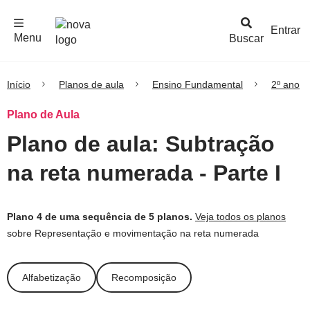
F
c
h
a
r
M
e
n
Logo
e
u
Entrar
Menu
Buscar
Nova
Escola
Início
Planos de aula
Ensino Fundamental
2º ano
Plano de Aula
Plano de aula: Subtração
na reta numerada - Parte I
Plano 4 de uma sequência de 5 planos.
Veja todos os planos
sobre Representação e movimentação na reta numerada
Alfabetização
Recomposição