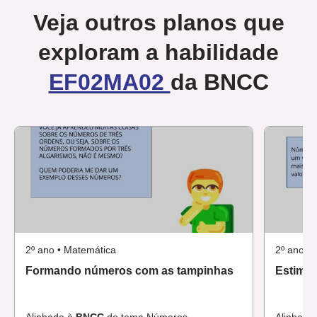
Veja outros planos que
exploram a habilidade
EF02MA02
da BNCC
2º ano • Matemática
2º ano •
Formando números com as tampinhas
Estiman