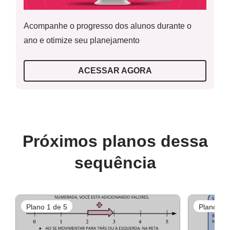
Recursos necessários
Acompanhe o progresso dos alunos durante o
Retomada
Lápis,
ano e otimize seu planejamento
Borracha,
Caderno,
ACESSAR AGORA
Atividades Fotocopiadas (se achar conveniente).
Atividade Principal
Próximos planos dessa
sequência
Atividades Complementares
Plano 1 de 5
Plano 2 d