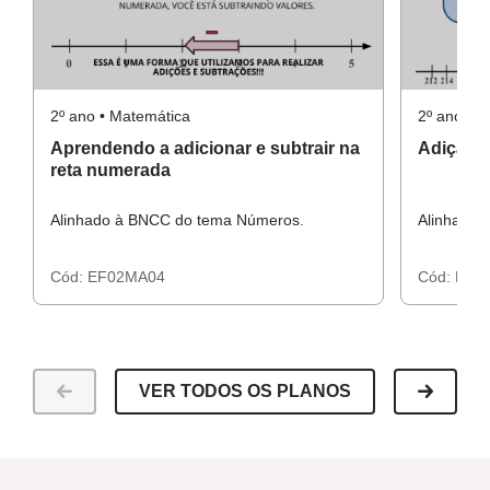
Atividade Raio X
2º ano • Matemática
2º ano • 
Aprendendo a adicionar e subtrair na
Adição n
reta numerada
Alinhado à BNCC do tema Números.
Alinhado 
Cód:
EF02MA04
Cód:
EF0
VER TODOS OS PLANOS