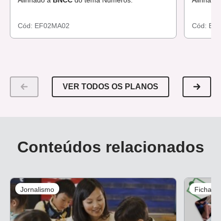
Alinhado à
BNCC
do tema Números.
Alinhado
Cód:
EF02MA02
Cód:
EF
VER TODOS OS PLANOS
Conteúdos relacionados
Jornalismo
Ficha d