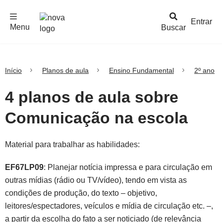
F
c
h
a
r
M
e
n
Logo
e
u
Entrar
Menu
Buscar
Nova
Escola
Início
Planos de aula
Ensino Fundamental
2º ano
4 planos de aula sobre
Comunicação na escola
Material para trabalhar as habilidades:
EF67LP09
: Planejar notícia impressa e para circulação em
outras mídias (rádio ou TV/vídeo), tendo em vista as
condições de produção, do texto – objetivo,
leitores/espectadores, veículos e mídia de circulação etc. –,
a partir da escolha do fato a ser noticiado (de relevância