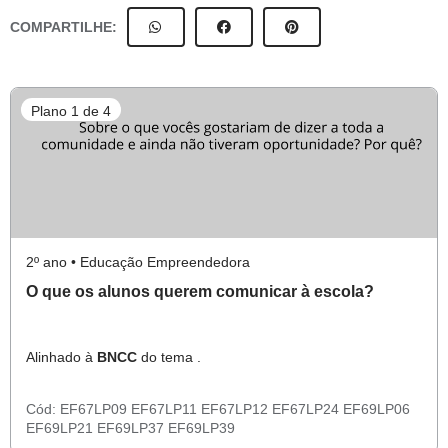
COMPARTILHE:
Plano 1 de 4
2º ano • Educação Empreendedora
O que os alunos querem comunicar à escola?
Alinhado à
BNCC
do tema .
Cód:
EF67LP09
EF67LP11
EF67LP12
EF67LP24
EF69LP06
EF69LP21
EF69LP37
EF69LP39