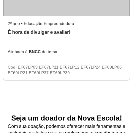
2º ano • Educação Empreendedora
É hora de divulgar e avaliar!
Alinhado à
BNCC
do tema .
Cód:
EF67LP09
EF67LP11
EF67LP12
EF67LP24
EF69LP06
EF69LP21
EF69LP37
EF69LP39
Seja um doador da Nova Escola!
Com sua doação, podemos oferecer mais ferramentas e
materiais gratuitos para os professores e contribuir para