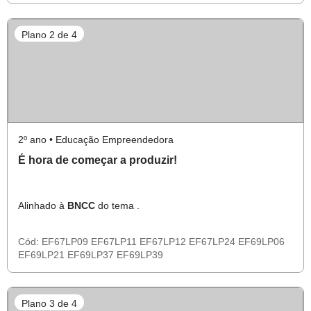
Plano 2 de 4
2º ano • Educação Empreendedora
É hora de começar a produzir!
Alinhado à
BNCC
do tema .
Cód:
EF67LP09
EF67LP11
EF67LP12
EF67LP24
EF69LP06
EF69LP21
EF69LP37
EF69LP39
Plano 3 de 4