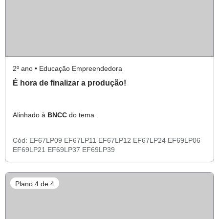
2º ano • Educação Empreendedora
É hora de finalizar a produção!
Alinhado à
BNCC
do tema .
Cód:
EF67LP09
EF67LP11
EF67LP12
EF67LP24
EF69LP06
EF69LP21
EF69LP37
EF69LP39
Plano 4 de 4