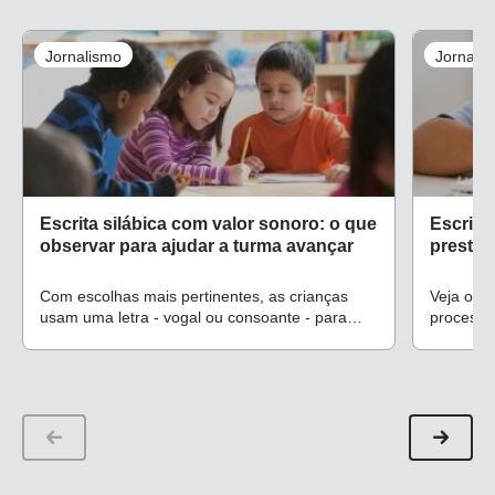
Jornalismo
Jornali
Escrita silábica com valor sonoro: o que
Escrita
observar para ajudar a turma avançar
prestar
Com escolhas mais pertinentes, as crianças
Veja o qu
usam uma letra - vogal ou consoante - para
processo
representar cada emissão sonora
crianças 