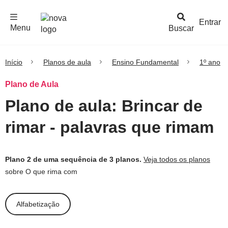
F
c
h
a
r
M
e
n
Logo
e
u
Entrar
Menu
Buscar
Nova
Escola
Início
Planos de aula
Ensino Fundamental
1º ano
Plano de Aula
Plano de aula: Brincar de
rimar - palavras que rimam
Plano 2 de uma sequência de 3 planos.
Veja todos os planos
sobre O que rima com
Alfabetização