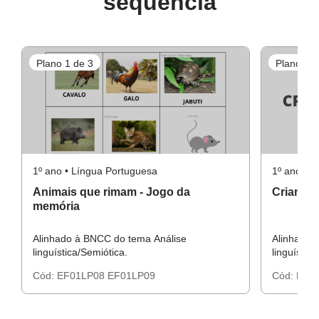
sequência
Plano 1 de 3
Plano 3 d
1º ano • Língua Portuguesa
1º ano • 
Animais que rimam - Jogo da
Criando
memória
Alinhado à BNCC do tema Análise
Alinhado 
linguística/Semiótica.
linguístic
Cód:
EF01LP08
EF01LP09
Cód:
EF0