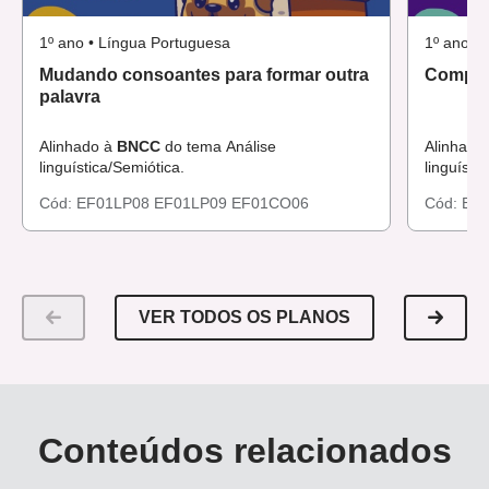
1º ano • Língua Portuguesa
1º ano •
Mudando consoantes para formar outra
Comple
palavra
Alinhado à
BNCC
do tema Análise
Alinhado
linguística/Semiótica.
linguísti
Cód:
EF01LP08
EF01LP09
EF01CO06
Cód:
EF
VER TODOS OS PLANOS
Conteúdos relacionados