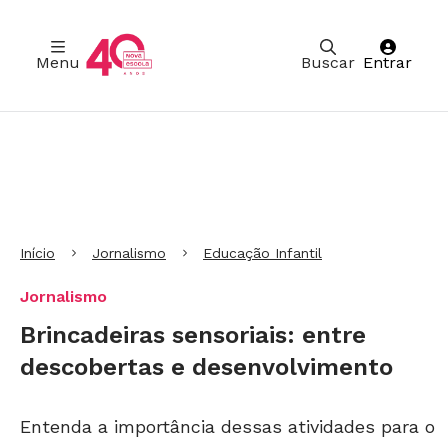
Menu
Buscar
Entrar
Ir para Cabeçalho
Ir para Menu
Ir para conteúdo principal
Ir para Rodapé
Início
Jornalismo
Educação Infantil
Jornalismo
Brincadeiras sensoriais: entre
descobertas e desenvolvimento
Entenda a importância dessas atividades para o