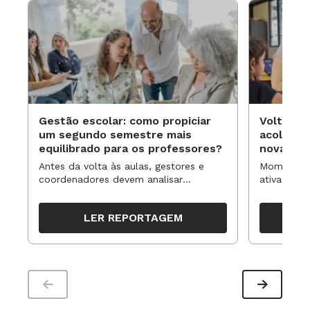
Gestão escolar: como propiciar
Volta às
um segundo semestre mais
acolhime
equilibrado para os professores?
novas ap
Antes da volta às aulas, gestores e
Momentos 
coordenadores devem analisar
ativa pode
resultados, definir prioridades e
para reorg
organizar ações para orientar o
propostas
LER REPORTAGEM
trabalho pedagógico ao longo do
período