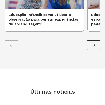
Educação Infantil: como utilizar a
Educaçã
observação para pensar experiências
espaço 
de aprendizagem?
pedagó
Últimas notícias