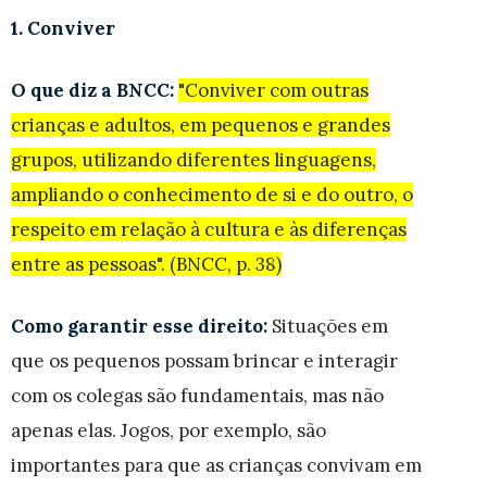
1. Conviver
O que diz a BNCC:
"Conviver com outras
crianças e adultos, em pequenos e grandes
grupos, utilizando diferentes linguagens,
ampliando o conhecimento de si e do outro, o
respeito em relação à cultura e às diferenças
entre as pessoas". (BNCC, p. 38)
Como garantir esse direito:
Situações em
que os pequenos possam brincar e interagir
com os colegas são fundamentais, mas não
apenas elas. Jogos, por exemplo, são
importantes para que as crianças convivam em