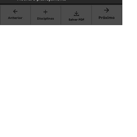
Cursos rápidos
Cursos longos
A Nova Escola
Comunidade
Fale conosco
Quem somos
Trabalhe conosco
Seja parceiro
Faça uma doação •
Partners
Anuncie na Nova Escola