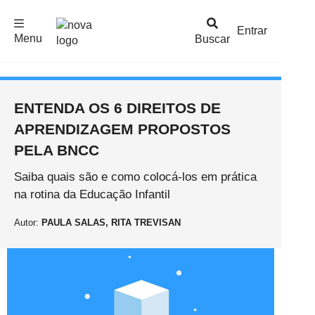
F
c
h
a
r
M
e
n
Logo
e
u
Entrar
Menu
Buscar
Nova
Escola
ENTENDA OS 6 DIREITOS DE
APRENDIZAGEM PROPOSTOS
PELA BNCC
Saiba quais são e como colocá-los em prática
na rotina da Educação Infantil
Autor:
PAULA SALAS, RITA TREVISAN