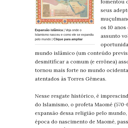
fomentou o
seus adept
muçulmano
os 10 anos
Expansão islâmica
| Veja onde o
assunto vo
Islamismo nasceu e como ele se expandiu
pelo mundo |
Clique para ampliar
oportunida
mundo islâmico (um conteúdo previsto
desmitificar a comum (e errônea) assoc
tornou mais forte no mundo ocidenta
atentados às Torres Gêmeas.
Nesse resgate histórico, é imprescind
do Islamismo, o profeta Maomé (570-63
expansão dessa religião pelo mundo, 
época do nascimento de Maomé, pass