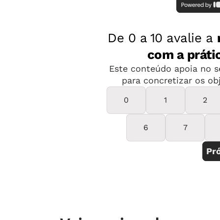
territórios como Pérsia, Armênia, Mes
750, o Magreb, a penísula Arábica, o 
parte do império islâmico. A religião
influenciando várias áreas do conhec
(veja o mapa acima)
. "Cristãos e muç
milênio na região, o que proporciono
coloca em xeque a suposta rivalidade 
explica Jarouche. Esse enfoque tamb
Islamismo é uma religião exclusiva 
de que todo árabe é islâmico e vice-v
todo e apenas 20% de seus seguidore
Éber Ferreira Silveira Lima, professo
(Uninove).
Fontes de pesquisa variadas geram debate