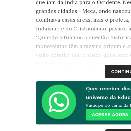
que iam da Índia para o Ocidente. N
grandes cidades - Meca, onde nasceu
dominava essas áreas, mas o profeta,
Judaísmo e do Cristianismo, passou 
"Quando situamos a questão historic
monoteístas têm a mesma origem e 
visão permite que o aluno questione 
ao radicalismo e à violência", diz o
CONTIN
Centro de Estudos Árabes da Univers
Quer receber dic
O Islamismo nasceu por volta de 613
universo da Edu
ideias religiosas. Em pouco tempo, e
Participe do canal da
combater o politeísmo e mudou-se pa
ACESSE AGORA
episódio, chamado Hégira, marca o i
da morte de seu fundador, o Islamism