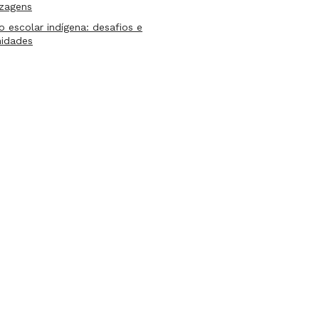
izagens
lo escolar indígena: desafios e
nidades