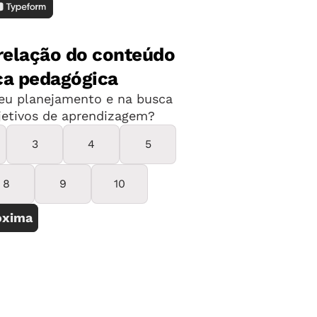
opotâmia, Jerusalém, Egito e Líbia. Até
vale do Indo e parte da China faziam
 chegou à península Ibérica no século 8,
imento, como a medicina e a ciência
ulmanos conviveram durante quase um
u uma rica troca de ideias. Esse dado
insuperável entre as duas religiões",
ém descontrói a noção de que o
de povos que vivem no Oriente Médio e
ersa. "O Islã está presente no mundo
s concentram-se nessa região", explica
r da Universidade Nove de Julho
s mais ricos