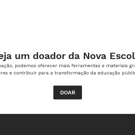
tação: a de uma batalha pessoal e espiritual. Há
Meca depois de ganhar uma batalha. Ele diz,
e todo homem deve travar dentro da própria
eja um doador da Nova Escol
ação, podemos oferecer mais ferramentas e materiais gra
ores e contribuir para a transformação da educação públic
iense, tel. (11) 3087-0000, 19,90 reais
DOAR
acic Olic, 122 págs., Ed. Moderna, tel. 0800-172002, 33,90 reais
ia. das Letras, tel. (11) 3707-3500, 76 reais