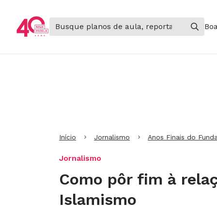
Boa
Ir para Cabeçalho
Ir para Menu
Ir para conteúdo principal
Ir para Rodapé
Início
Jornalismo
Anos Finais do Fund
Jornalismo
Como pôr fim à relaç
Islamismo