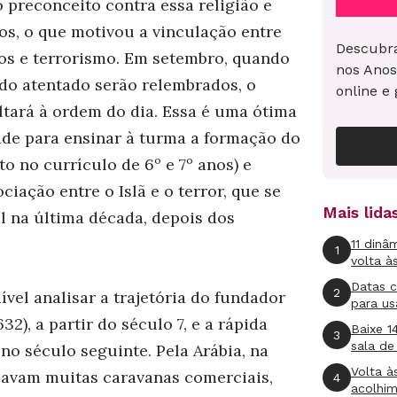
 preconceito contra essa religião e
os, o que motivou a vinculação entre
Descubra
s e terrorismo. Em setembro, quando
nos Anos
 do atentado serão relembrados, o
online e 
ltará à ordem do dia. Essa é uma ótima
de para ensinar à turma a formação do
 no currículo de 6º e 7º anos) e
iação entre o Islã e o terror, que se
Mais lid
l na última década, depois dos
11 dinâ
1
volta à
Datas 
2
ível analisar a trajetória do fundador
para us
2), a partir do século 7, e a rápida
Baixe 1
3
sala de
no século seguinte. Pela Arábia, na
Volta à
avam muitas caravanas comerciais,
4
acolhi