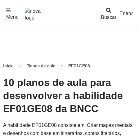
F
c
h
a
r
M
e
n
Logo
e
u
Entrar
Menu
Buscar
Nova
Escola
Início
Planos de aula
EF01GE08
10 planos de aula para
desenvolver a habilidade
EF01GE08 da BNCC
A habilidade EF01GE08 consiste em: Criar mapas mentais
e desenhos com base em itinerários, contos literários,