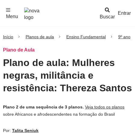
F
c
h
a
r
M
e
n
Logo
e
u
Entrar
Menu
Buscar
Nova
Escola
Início
Planos de aula
Ensino Fundamental
9º ano
Plano de Aula
Plano de aula: Mulheres
negras, militância e
resistência: Thereza Santos
Plano 2 de uma sequência de 3 planos.
Veja todos os planos
sobre Africanos e afrodescendentes na formação do Brasil
Por:
Talita Seniuk