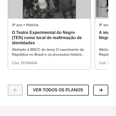
9º ano • História
9º ano • Hi
O Teatro Experimental do Negro
A import
(TEN) como local de reafirmação de
Negra Br
identidades
Alinhado à BNCC do tema O nascimento da
Alinhado 
República no Brasil e os processos históricos
República 
até a metade do século XX.
até a met
Cód:
EF09HI04
Cód:
EF09
VER TODOS OS PLANOS