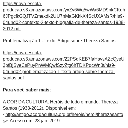
https://nova-escola-
producao.s3.amazonaws.com/yxZv6Wq5wWa6MD9nkCKdh
6JPgcfkGQJTVZmexdk2UU7nMaGKkkX4ScUXAMsR/his9-
04und02-contexto-2-texto-biografia-de-thereza-santos-1938-
2012.pdf
Problematização 1 - Texto: Artigo sobre Thereza Santos
https://nova-escola-
producao.s3.amazonaws.com/22PSdKEB7faHsvsAZcQyeU
3pfBjSyeCsPuyPnWMQwfSzyZtg6hTDKPqcWn3t/his9-
04und02-problematizacao-1-texto-artigo-sobre-thereza-
santos.pdf
Para você saber mais:
A COR DA CULTURA. Heróis de todo o mundo. Thereza
Santos (1938-2012). Disponível em:
<
http://antigo.acordacultura.org.br/herois/heroi/therezasanto
s
>. Acesso em: 23 jan. 2019.