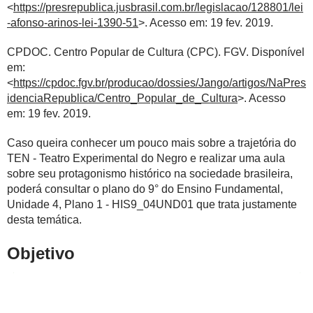
<
https://presrepublica.jusbrasil.com.br/legislacao/128801/lei
-afonso-arinos-lei-1390-51
>. Acesso em: 19 fev. 2019.
CPDOC. Centro Popular de Cultura (CPC).
FGV. Disponível
em:
<
https://cpdoc.fgv.br/producao/dossies/Jango/artigos/NaPres
idenciaRepublica/Centro_Popular_de_Cultura
>. Acesso
em: 19 fev. 2019.
Caso queira conhecer um pouco mais sobre a trajetória do
TEN - Teatro Experimental do Negro e realizar uma aula
sobre seu protagonismo histórico na sociedade brasileira,
poderá consultar o plano do 9° do Ensino Fundamental,
Unidade 4, Plano 1 - HIS9_04UND01 que trata justamente
desta temática.
Objetivo