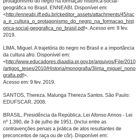
protagonismo do negro na formação histórica-social-
geográfica no Brasil. ENNEABI. Disponível em:
<
http://enneabi.iff.edu.br/ckeditor_assets/attachments/45/rac
a_e_cultura_o_protagonismo_do_negro_na_formacao_hist
orica-social-geografica_no_brasil.pdf
>. Acesso em: 9 fev.
2019.
LIMA, Miguel. A trajetória do negro no Brasil e a importância
da cultura afro. Disponível em:
<
http://www.educadores.diaadia.pr.gov.br/arquivos/File/2010
/artigos_teses/2010/Historia/monografia/3lima_miguel_nono
grafia.pdf
>.
Acesso em: 9 fev. 2019.
SANTOS, Thereza. Malunga Thereza Santos. São Paulo:
EDUFSCAR, 2008.
BRASIL, Presidência da República. Lei Afonso Arinos - Lei
nº 1.390, de 3 de julho de 1951. (Inclui entre as
contravenções penais a prática de atos resultantes de
preconceitos de raça ou de côr). Disponível em: