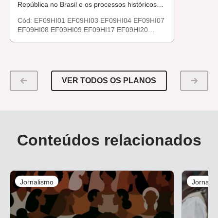
República no Brasil e os processos históricos
até a metade do século XX.
Cód:
EF09HI01
EF09HI03
EF09HI04
EF09HI07
EF09HI08
EF09HI09
EF09HI17
EF09HI20
EF09HI23
EF09HI24
EF09HI26
EF09HI36
VER TODOS OS PLANOS
Conteúdos relacionados
Jornalismo
Jornali