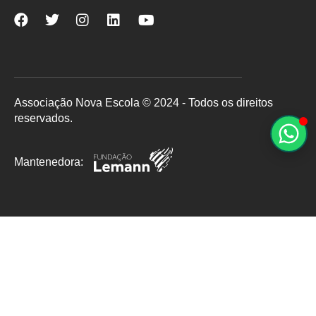
Nova
Nova
Nova
Nova
Nova
Escola
Escola
Escola
Escola
Escola
no
no
no
no
no
Facebook
Twitter
Instagram
LinkedIn
YouTube
Associação Nova Escola © 2024 - Todos os direitos
reservados.
Mantenedora: