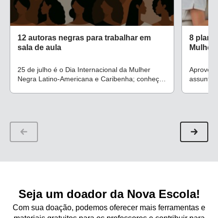
12 autoras negras para trabalhar em
8 plano
sala de aula
Mulher
25 de julho é o Dia Internacional da Mulher
Aproveit
Negra Latino-Americana e Caribenha; conheça
assunto c
autoras para apresentar às turmas da
sobre as 
Educação Infantil, Fundamental e Ensino Médio
desigual
Seja um doador da Nova Escola!
Com sua doação, podemos oferecer mais ferramentas e