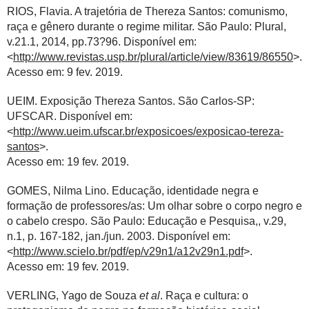
RIOS, Flavia. A trajetória de Thereza Santos: comunismo,
raça e gênero durante o regime militar. São Paulo: Plural,
v.21.1, 2014, pp.73?96. Disponível em:
<
http://www.revistas.usp.br/plural/article/view/83619/86550
>.
Acesso em: 9 fev. 2019.
UEIM. Exposição Thereza Santos.
São Carlos-SP:
UFSCAR. Disponível em:
<
http://www.ueim.ufscar.br/exposicoes/exposicao-tereza-
santos
>.
Acesso em: 19 fev. 2019.
GOMES, Nilma Lino. Educação, identidade negra e
formação de professores/as:
Um olhar sobre o corpo negro e
o cabelo crespo. São Paulo: Educação e Pesquisa,, v.29,
n.1, p. 167-182, jan./jun. 2003. Disponível em:
<
http://www.scielo.br/pdf/ep/v29n1/a12v29n1.pdf
>.
Acesso em: 19 fev. 2019.
VERLING, Yago de Souza
et al
. Raça e cultura:
o