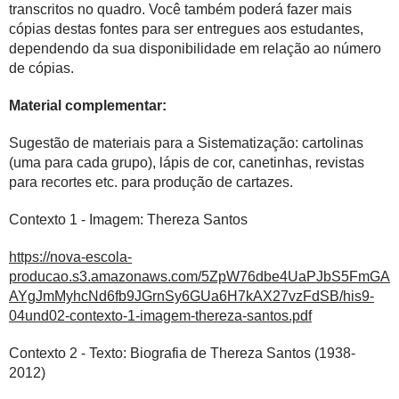
transcritos no quadro.
Você também poderá fazer mais
cópias destas fontes para ser entregues aos estudantes,
dependendo da sua disponibilidade em relação ao número
de cópias.
Material complementar:
Sugestão de materiais para a Sistematização: cartolinas
(uma para cada grupo), lápis de cor, canetinhas, revistas
para recortes etc. para produção de cartazes.
Contexto 1 - Imagem: Thereza Santos
https://nova-escola-
producao.s3.amazonaws.com/5ZpW76dbe4UaPJbS5FmGA
AYgJmMyhcNd6fb9JGrnSy6GUa6H7kAX27vzFdSB/his9-
04und02-contexto-1-imagem-thereza-santos.pdf
Contexto 2 - Texto: Biografia de Thereza Santos (1938-
2012)