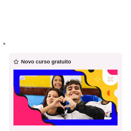
e os processos históricos até a metade do século XX.
Problematização 1 - Texto: Artigo sobre Thereza
Objeto(s) de conhecimento:
A questão da inserção dos
Santos
negros no período republicano do pós-Abolição. Os
movimentos sociais e a imprensa negra. A cultura afro-
brasileira como elemento de resistência e superação
×
das discriminações.
Novo curso gratuito
Habilidade(s) da BNCC
:
EF09HI04 Discutir a importância
da participação da população negra na formação
econômica, política e social do Brasil.
Palavras-chave:
mulheres negras, resistência, militância,
Thereza Santos.