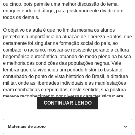
ou cinco, pois permite uma melhor discussão do tema,
enriquecendo o diálogo, para posteriormente dividir com
todos os demais.
O objetivo da aula é que no fim da mesma os alunos
percebam a importância da atuação de Thereza Santos, que
certamente foi singular na formação social do país, ao
combater o racismo, mostrar-se resistente perante a cultura
hegemônica eurocêntrica, atuando de modo pleno na busca
e melhoria das condições das populações negras. Vale
lembrar que ela vivenciou um período histórico bastante
conturbado do ponto de vista histórico do Brasil, a ditadura
militar, onde as liberdades individuais e as manifestações
eram combatidas e reprimidas; neste sentido, sua postura
merece reconhecimento por diversas características: era
mulher, negra e almejava uma sociedade melhor.
CONTINUAR LENDO
Para você saber mais:
Materiais de apoio
VERLING, Yago de Souza
et al
. Raça e cultura:
o
protagonismo do negro na formação histórica-social-