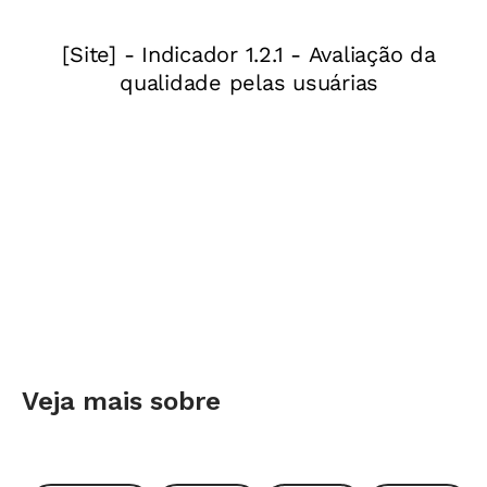
exclui outros grupos, como as pessoas negras e
as indígenas. Além disso, em geral a História é
ensinada como uma série de realizações
político-institucionais: isso é o que aparece
nos materiais didáticos e é cobrado nos
vestibulares. “Nesse contexto, é difícil para o
professor fazer algo diferente”, explica.
Para mudar a prática, uma recomendação é
distribuir os conteúdos sobre mulheres ao
longo do ano e evitar concentrá-los
exclusivamente em datas especiais, como
março. Outra saída é usar chaves do
Veja mais sobre
movimento feminista contemporâneo para
questionar a História. Uma atividade prática