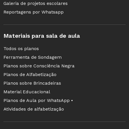
o que algumas historiadoras creditam ao
Galeria de projetos escolares
apagamento das mulheres negras na História.
Reportagens por Whatsapp
Adquiriu ares de mito e foi adotada como
símbolo de resistência pelo feminismo negro.
Materiais para sala de aula
*Pesquisadores divergem se Hipátia nasceu em
Todos os planos
350 ou 370 d.C. Também não há consenso sobre
Ferramenta de Sondagem
o ano de nascimento de Luíza Mahin
Planos sobre Consciência Negra
Planos de Alfabetização
Por que invisíveis?
Planos sobre Brincadeiras
Material Educacional
A historiadora francesa Michelle Perrot lembra
Planos de Aula por WhatsApp •
que, para escrever a História, são necessárias
Atividades de alfabetização
fontes. E isso é mais difícil quando se trata de
mulheres. “Sua presença é frequentemente
apagada, seus vestígios, desfeitos, seus