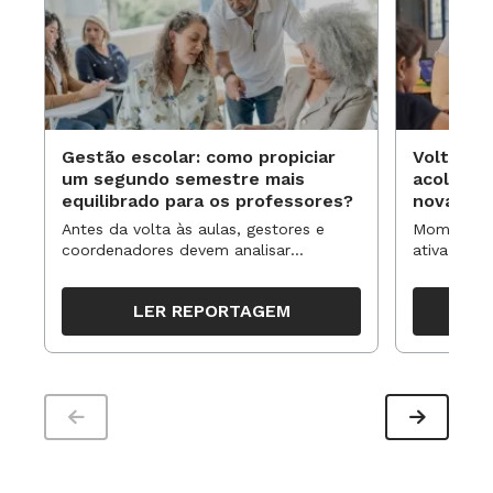
necessidade de falar sobre isso”, afirma Gina.
MULHERES NOTÁVEIS
Conheça mulheres que se destacaram na
Gestão escolar: como propiciar
Volta às
um segundo semestre mais
acolhime
História, nas Ciências e na política
equilibrado para os professores?
novas ap
Antes da volta às aulas, gestores e
Momentos 
coordenadores devem analisar
ativa pode
resultados, definir prioridades e
para reorg
organizar ações para orientar o
propostas
LER REPORTAGEM
trabalho pedagógico ao longo do
período