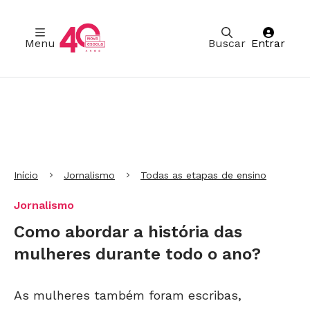
Menu
Buscar
Entrar
Ir para Cabeçalho
Ir para Menu
Ir para conteúdo principal
Ir para Rodapé
Início
Jornalismo
Todas as etapas de ensino
Jornalismo
Como abordar a história das
mulheres durante todo o ano?
As mulheres também foram escribas,