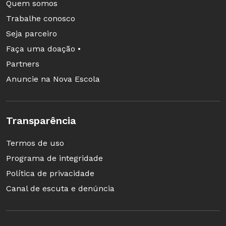
Quem somos
concorda. “As mulheres estão fora das
Trabalhe conosco
representações deliberadamente. É importante
Seja parceiro
sustentar essa narrativa criada pelo machismo
Faça uma doação •
de que não participamos da História. O
Partners
currículo é tradicional e ancorado na
Anuncie na Nova Escola
perspectiva do homem branco”, afirma.
Transparência
Termos de uso
Programa de integridade
Política de privacidade
Canal de escuta e denúncia