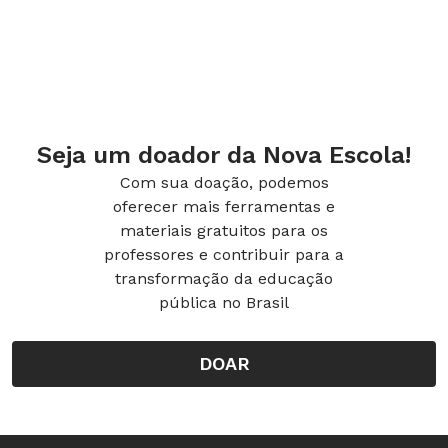
Seja um doador da Nova Escola!
Com sua doação, podemos
Hipátia de Alexandria (350 / 370* - 415 d.C.)
oferecer mais ferramentas e
Quem foi:
Nascida em Alexandria, no Egito, foi
materiais gratuitos para os
professores e contribuir para a
uma das primeiras matemáticas registradas
transformação da educação
pela História. Brilhante, era influente e popular.
pública no Brasil
Seu fim, porém, foi trágico: envolvida em
disputas político-religiosas da época, foi
DOAR
esfolada, esquartejada e finalmente queimada
na cidade fundada por Alexandre, o Grande.
Importância:
Uma das grandes pensadoras da