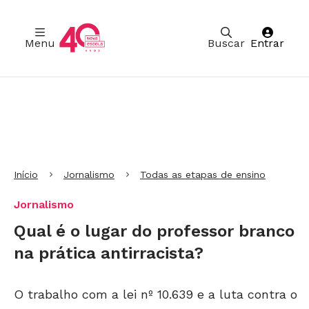
Menu
Buscar
Entrar
Ir para Cabeçalho
Ir para Menu
Ir para conteúdo principal
Ir para Rodapé
Início
Jornalismo
Todas as etapas de ensino
Jornalismo
Qual é o lugar do professor branco
na prática antirracista?
O trabalho com a lei nº 10.639 e a luta contra o