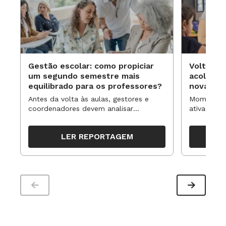
Gestão escolar: como propiciar
Volta às
um segundo semestre mais
acolhime
equilibrado para os professores?
novas ap
Antes da volta às aulas, gestores e
Momentos 
coordenadores devem analisar
ativa pode
resultados, definir prioridades e
para reorg
organizar ações para orientar o
propostas
LER REPORTAGEM
trabalho pedagógico ao longo do
período