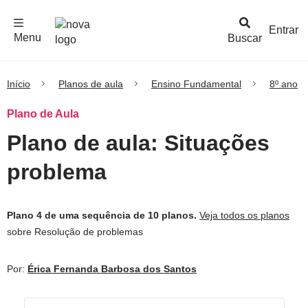
F
c
h
a
r
M
e
n
Logo
e
u
Entrar
Menu
Buscar
Nova
Escola
Início
Planos de aula
Ensino Fundamental
8º ano
Plano de Aula
Plano de aula: Situações
problema
Plano 4 de uma sequência de 10 planos.
Veja todos os planos
sobre Resolução de problemas
Por:
Érica Fernanda Barbosa dos Santos