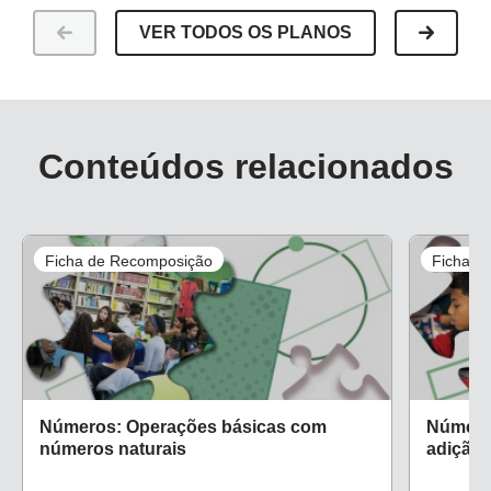
VER TODOS OS PLANOS
Conteúdos relacionados
Ficha de Recomposição
Ficha d
Números: Operações básicas com
Número
números naturais
adição 