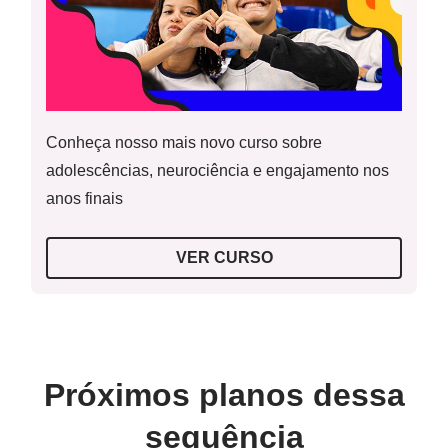
Investigar diferentes soluções para situações problemas.
Recursos necessários
Atividade complementar
Folha de papel A4 branca;
Conheça nosso mais novo curso sobre
Atividades impressas em folhas, coladas no caderno ou
adolescências, neurociência e engajamento nos
não.
anos finais
Para o professor
VER CURSO
Resolução do aquecimento
Próximos planos dessa
sequência