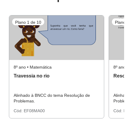
Resolução da atividade principal
Plano 1 de 10
Plano 2 d
Guia de intervenção
8º ano • Matemática
8º ano • 
Travessia no rio
Resolver
Resolução do raio x
Alinhado à BNCC do tema Resolução de
Alinhado 
Problemas.
Problemas
Cód:
EF08MA00
Cód:
EF0
Resolução da atividade complementar