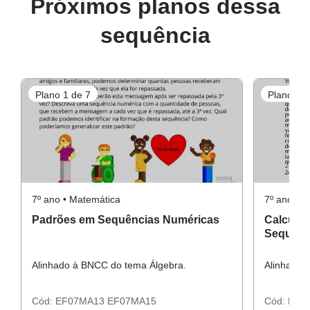
Próximos planos dessa
sequência
Resolução do Raio X
Plano 1 de 7
Plano 3 d
Resolução da Atividade Complementar
7º ano • Matemática
7º ano • 
Padrões em Sequências Numéricas
Calcula
Sequênc
Alinhado à BNCC do tema Álgebra.
Alinhado 
Cód:
EF07MA13
EF07MA15
Cód:
EF0