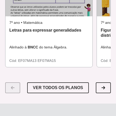
7º ano • Matemática
7º ano •
Letras para expressar generalidades
Figuras
distribu
Alinhado à
BNCC
do tema Álgebra.
Alinhado
Cód:
EF07MA13
EF07MA15
Cód:
EF
VER TODOS OS PLANOS