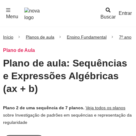
F
c
h
a
r
M
e
n
Logo
e
u
Entrar
Menu
Buscar
Nova
Escola
Início
Planos de aula
Ensino Fundamental
7º ano
Plano de Aula
Plano de aula: Sequências
e Expressões Algébricas
(ax + b)
Plano 2 de uma sequência de 7 planos.
Veja todos os planos
sobre Investigação de padrões em sequências e representação da
regularidade