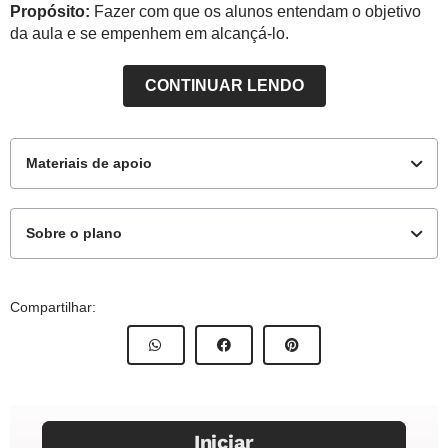
Propósito:
Fazer com que os alunos entendam o objetivo
da aula e se empenhem em alcançá-lo.
CONTINUAR LENDO
Materiais de apoio
Sobre o plano
Para os Alunos
Este plano de aula foi elaborado pelo Time de Autores
Compartilhar:
NOVA ESCOLA
Aquecimento
Autor:
Douglas Ferreira Soares
Mentor:
Rhomulo Menezes