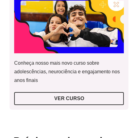
Para o Professor
Recursos Necessários
DataShow e notebook
Folha de papel A4 branca;
Resolução do Aquecimento
Atividades impressas em folhas ou utilização de folhas de
caderno.
Conheça nosso mais novo curso sobre
adolescências, neurociência e engajamento nos
Resolução da Atividade Principal
anos finais
VER CURSO
Guia de Intervenção