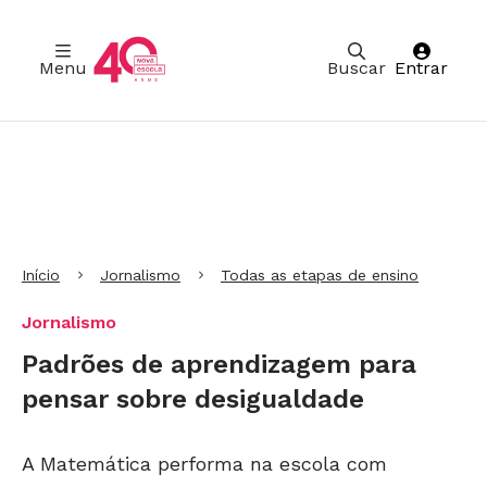
Menu
Buscar
Entrar
Ir para Cabeçalho
Ir para Menu
Ir para conteúdo principal
Ir para Rodapé
Início
Jornalismo
Todas as etapas de ensino
Jornalismo
Padrões de aprendizagem para
pensar sobre desigualdade
A Matemática performa na escola com