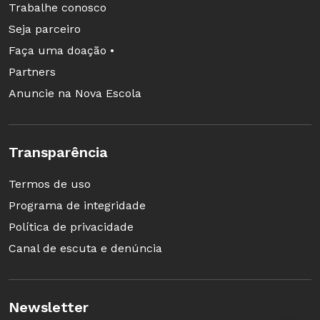
secretário de Educação de Pernambuco,
Trabalhe conosco
foi presidente do Conselho Nacional de
Seja parceiro
Secretários Estaduais de Educação
Faça uma doação •
(Consed) e presidente-executivo do
Partners
Todos Pela Educação. Também é autor
Anuncie na Nova Escola
dos títulos “Educação brasileira: uma
agenda inadiável” e “Educação
Transparência
sustentável”.
Termos de uso
Programa de integridade
Política de privacidade
Canal de escuta e denúncia
Newsletter