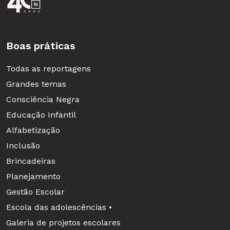
pares entre escolas de maior proficiência com
aquelas de menor proficiência. A experiência
mostra que as soluções podem estar em nossa
Boas práticas
própria rede.
Todas as reportagens
Estou cada vez mais consciente de que
o Brasil
Grandes temas
precisa aprender com o Brasil
. Aí talvez o país
Consciência Negra
consiga encontrar um caminho mais
Educação Infantil
sustentável de melhorar os resultados no
Alfabetização
campo da aprendizagem escolar e na redução
Inclusão
de suas desigualdades.
Brincadeiras
Planejamento
Apesar da importância do Ideb, do ponto de
Gestão Escolar
vista de mobilização social para a melhoria da
Escola das adolescências •
qualidade do ensino, como posto na
meta 7 do
Galeria de projetos escolares
Plano Nacional de Educação (PNE)
, para o