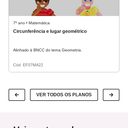
7º ano • Matemática
7º
Circunferência e lugar geométrico
C
d
Alinhado à BNCC do tema Geometria.
A
Cód:
EF07MA22
C
VER TODOS OS PLANOS