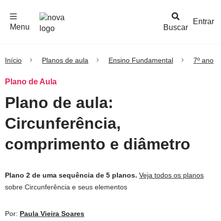
F
c
h
a
r
M
e
n
Logo
e
u
Entrar
Menu
Buscar
Nova
Escola
Início
Planos de aula
Ensino Fundamental
7º ano
Plano de Aula
Plano de aula:
Circunferência,
comprimento e diâmetro
Plano 2 de uma sequência de 5 planos.
Veja todos os planos
sobre Circunferência e seus elementos
Por:
Paula Vieira Soares