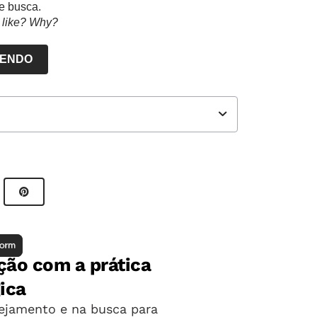
de busca.
u like? Why?
LENDO
ast.
gua inglesa, de fontes confiáveis, para