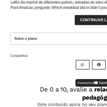
cafés da manhã de diferentes países, retiradas de sites 
Para finalizar, pergunte:
Which breakfast did or didn’t yo
CONTINUAR 
Sobre o plano
Contents
Compartilhar:
INPUT: An informative text about the importance of breakf
OUTPUT: A poster describing the result of the research.
Habilidade da Base Nacional Comum Curricular
(EF07LI10) Escolher, em ambientes virtuais, textos em lín
estudos/pesquisas escolares.