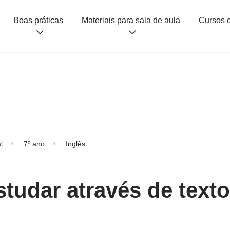
Boas práticas
Materiais para sala de aula
l
7º ano
Inglês
studar através de text