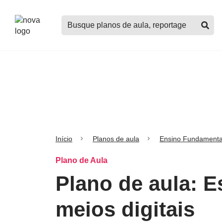
Logo
Buscar
Nova
planos
Escola
de
aula,
notícias,
cursos
e
mais
Início
Planos de aula
Ensino Fundamenta
Plano de Aula
Plano de aula: E
meios digitais