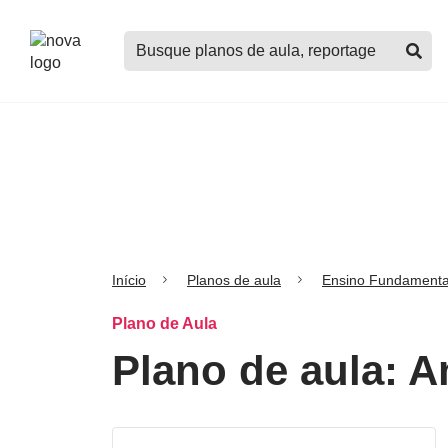
Logo
Buscar
Nova
planos
Escola
de
aula,
notícias,
cursos
e
mais
Início
Planos de aula
Ensino Fundamenta
Plano de Aula
Plano de aula: 