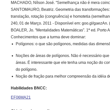
MACHADO, Nílson José. “Semelhança não é mera coincid
SANTOMAURO, Beatriz. Geometria das transformações: co
translação, rotação (congruência) e homotetia (semelhan
240, 01 de Março. 2011 - Disponível em:
goo.gl/gaezAn
.
BOALER, Jo. “Mentalidades Matemáticas”. 1ª ed. Porto A
Conhecimentos que a turma deve dominar:
Polígonos: o que são polígonos, medidas das dimensõe
Noções de áreas de polígonos. Não é necessário que 
áreas. É interessante que ele tenha uma noção do con
do polígono.
Noção de fração para melhor compreensão da idéia d
Habilidades BNCC:
EF06MA21