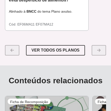
evita desperdício de alimentos?
Alinhado à
BNCC
do tema Plano avulso.
Cód:
EF06MA11
EF07MA12
VER TODOS OS PLANOS
Conteúdos relacionados
Ficha de Recomposição
Ficha d