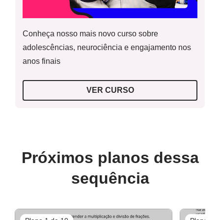
Conheça nosso mais novo curso sobre
Conceito-chave
adolescências, neurociência e engajamento nos
Resolução da atividade complementar
anos finais
Adição e subtração de decimais.
Recursos necessários
VER CURSO
Folha de papel A4 branca;
Atividades impressas em folhas, coladas no caderno ou
Guia de intervenção
não;
Calculadora ou celular (se possível).
Próximos planos dessa
sequência