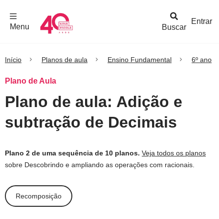
F
c
h
a
r
M
e
n
Logo
e
u
Entrar
Menu
Buscar
Nova
Escola
Início
Planos de aula
Ensino Fundamental
6º ano
Plano de Aula
Plano de aula: Adição e
subtração de Decimais
Plano 2 de uma sequência de 10 planos.
Veja todos os planos
sobre Descobrindo e ampliando as operações com racionais.
Recomposição