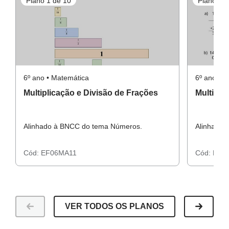
Plano 1 de 10
Plano 3 d
6º ano • Matemática
6º ano • 
Multiplicação e Divisão de Frações
Multipli
Alinhado à BNCC do tema Números.
Alinhado 
Cód:
EF06MA11
Cód:
EF0
VER TODOS OS PLANOS