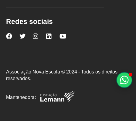
Redes sociais
Nova
Nova
Nova
Nova
Nova
Escola
Escola
Escola
Escola
Escola
no
no
no
no
no
Facebook
Twitter
Instagram
LinkedIn
YouTube
Associação Nova Escola © 2024 - Todos os direitos
reservados.
Mantenedora: