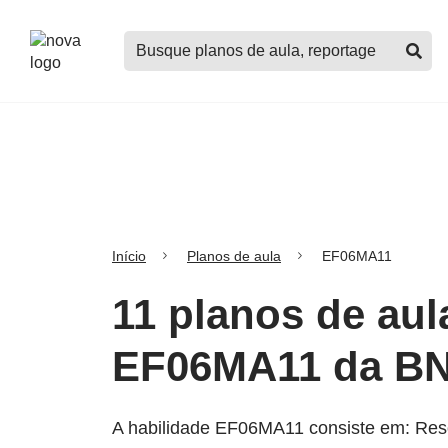
Logo
Buscar
Nova
planos
Escola
de
aula,
notícias,
cursos
e
mais
Início
Planos de aula
EF06MA11
11 planos de aul
EF06MA11 da B
A habilidade EF06MA11 consiste em: Reso