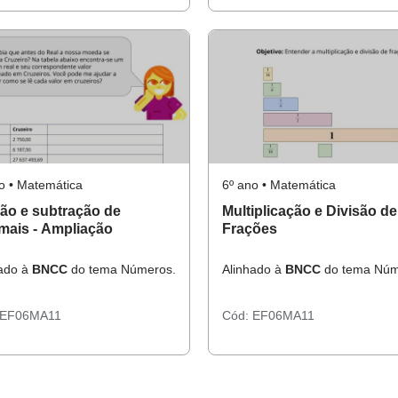
o • Matemática
6º ano • Matemática
ão e subtração de
Multiplicação e Divisão de
mais - Ampliação
Frações
hado à
BNCC
do tema Números.
Alinhado à
BNCC
do tema Núm
EF06MA11
Cód:
EF06MA11