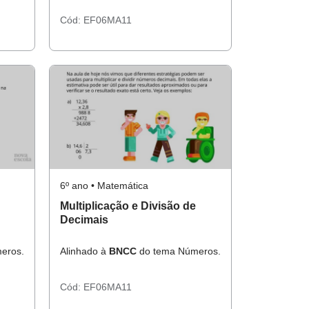
Cód:
EF06MA11
6º ano • Matemática
Multiplicação e Divisão de
Decimais
eros.
Alinhado à
BNCC
do tema Números.
Cód:
EF06MA11