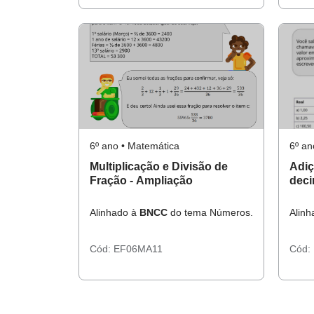
6º ano • Matemática
6º an
Multiplicação e Divisão de
Adiç
Fração - Ampliação
deci
Alinhado à
BNCC
do tema Números.
Alin
Cód:
EF06MA11
Cód: