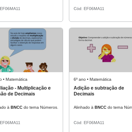
EF06MA11
Cód:
EF06MA11
o • Matemática
6º ano • Matemática
iação - Multiplicação e
Adição e subtração de
são de Decimais
Decimais
hado à
BNCC
do tema Números.
Alinhado à
BNCC
do tema Núm
EF06MA11
Cód:
EF06MA11