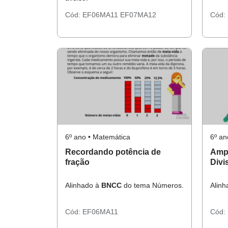
Cód:
EF06MA11
EF07MA12
Cód:
6º ano • Matemática
6º an
Recordando potência de
Ampl
fração
Divi
Alinhado à
BNCC
do tema Números.
Alin
Cód:
EF06MA11
Cód: