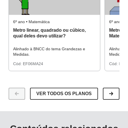
Resolução do atividade complementar
6º ano • Matemática
6º ano • 
Metro linear, quadrado ou cúbico,
Metro q
qual deles devo utilizar?
Material
Texto de apoio
Alinhado à BNCC do tema Grandezas e
Alinhado 
Medidas.
Medidas.
Cód:
EF06MA24
Cód:
EF0
VER TODOS OS PLANOS