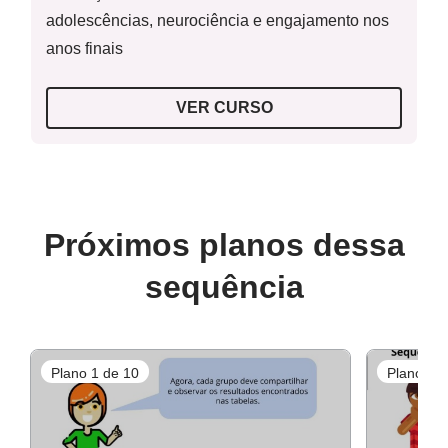
adolescências, neurociência e engajamento nos
Resolução do aquecimento
anos finais
VER CURSO
Resolução do atividade principal
Próximos planos dessa
sequência
Resolução do raio x
Plano 1 de 10
Plano 2 d