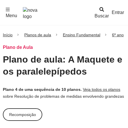
F
c
h
a
r
M
e
n
Logo
e
u
Entrar
Menu
Buscar
Nova
Escola
Início
Planos de aula
Ensino Fundamental
6º ano
Plano de Aula
Plano de aula: A Maquete e
os paralelepípedos
Plano 4 de uma sequência de 10 planos.
Veja todos os planos
sobre Resolução de problemas de medidas envolvendo grandezas
Recomposição