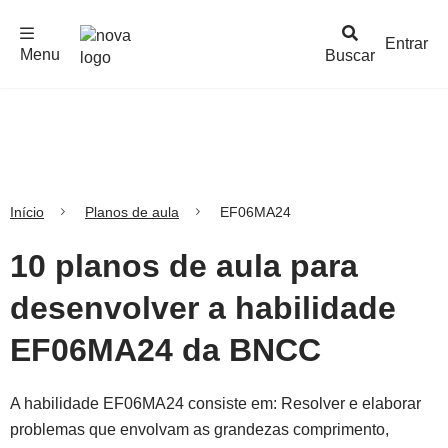
F
c
h
a
r
M
e
n
Logo
e
u
Entrar
Menu
Buscar
Nova
Escola
Início
Planos de aula
EF06MA24
10 planos de aula para
desenvolver a habilidade
EF06MA24 da BNCC
A habilidade EF06MA24 consiste em: Resolver e elaborar
problemas que envolvam as grandezas comprimento,