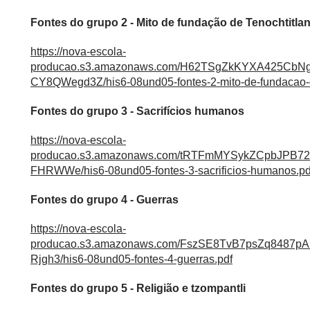
Fontes do grupo 2 - Mito de fundação de Tenochtitla
https://nova-escola-
producao.s3.amazonaws.com/H62TSgZkKYXA425
CY8QWegd3Z/his6-08und05-fontes-2-mito-de-fundacao-de
Fontes do grupo 3 - Sacrifícios humanos
https://nova-escola-
producao.s3.amazonaws.com/tRTFmMYSykZCpbJPB
FHRWWe/his6-08und05-fontes-3-sacrificios-humanos.pd
Fontes do grupo 4 - Guerras
https://nova-escola-
producao.s3.amazonaws.com/FszSE8TvB7psZq8487
Rjgh3/his6-08und05-fontes-4-guerras.pdf
Fontes do grupo 5 - Religião e tzompantli