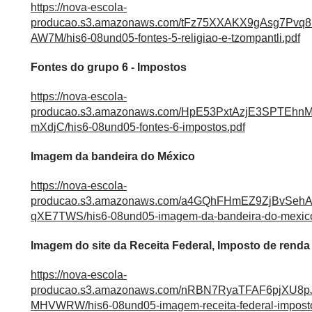
https://nova-escola-
producao.s3.amazonaws.com/tFz75XXAKX9gAsg7Pvq
AW7M/his6-08und05-fontes-5-religiao-e-tzompantli.pdf
Fontes do grupo 6 - Impostos
https://nova-escola-
producao.s3.amazonaws.com/HpE53PxtAzjE3SPTEh
mXdjC/his6-08und05-fontes-6-impostos.pdf
Imagem da bandeira do México
https://nova-escola-
producao.s3.amazonaws.com/a4GQhFHmEZ9ZjBvSe
qXE7TWS/his6-08und05-imagem-da-bandeira-do-mexico
Imagem do site da Receita Federal, Imposto de renda
https://nova-escola-
producao.s3.amazonaws.com/nRBN7RyaTFAF6pjXU
MHVWRW/his6-08und05-imagem-receita-federal-imposto