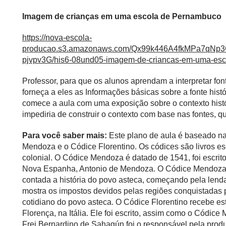
Imagem de crianças em uma escola de Pernambuco
https://nova-escola-
producao.s3.amazonaws.com/Qx99k446A4fkMPa7q
pjvpv3G/his6-08und05-imagem-de-criancas-em-uma-esc
Professor, para que os alunos aprendam a interpretar fon
forneça a eles as Informações básicas sobre a fonte hist
comece a aula com uma exposição sobre o contexto histó
impediria de construir o contexto com base nas fontes, que
Para você saber mais:
Este plano de aula é baseado na
Mendoza e o Códice Florentino. Os códices são livros esc
colonial. O Códice Mendoza é datado de 1541, foi escrito
Nova Espanha, Antonio de Mendoza. O Códice Mendoza é 
contada a história do povo asteca, começando pela lend
mostra os impostos devidos pelas regiões conquistadas pe
cotidiano do povo asteca. O Códice Florentino recebe e
Florença, na Itália. Ele foi escrito, assim como o Códic
Frei Bernardino de Sahagún foi o responsável pela prod