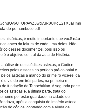
Np3GdhuQy6UTUPAwZ3wqvuR8UKdE2TXuaHmh
ola-de-pernambuco.pdf
tes históricas, é muito importante que você
não
órica antes da leitura de cada uma delas. Não
rico desses documentos, pois isso os
 é o objetivo central da aula de História.
 análise de dois códices astecas, o Códice
ritos pelos astecas no período pré-colonial e
 pelos astecas a mando do primeiro vice-rei da
dividido em três partes, na primeira é
a de fundação de Tenochtitlan. A segunda parte
los astecas e, a última parte, trata do
ste nome por estar guardado na cidade de
e Mendoza, após a conquista do império asteca.
ução do códice, contando com a ajuda de