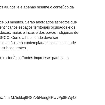
 os alunos, ele apenas resume o conteúdo da
a de 50 minutos. Serão abordados aspectos que
ntificar os espaços territoriais ocupados e os
 astecas, maias e incas e dos povos indígenas de
na BNCC. Como a habilidade deve ser
e ela não será contemplada em sua totalidade
as subsequentes.
 e dicionário. Fontes impressas para cada
nmU4fmrMZtukkq9RSYz5NeegERwvPp8EWj4Z