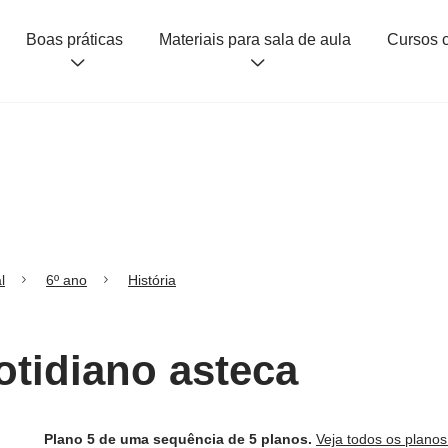
Boas práticas
Materiais para sala de aula
l
6º ano
História
otidiano asteca
Plano 5 de uma sequência de 5 planos.
Veja todos os plano