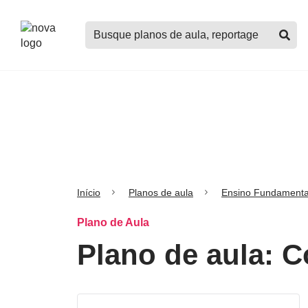
Logo
Buscar
Nova
planos
Escola
de
aula,
notícias,
cursos
e
mais
Início
Planos de aula
Ensino Fundamenta
Plano de Aula
Plano de aula: C