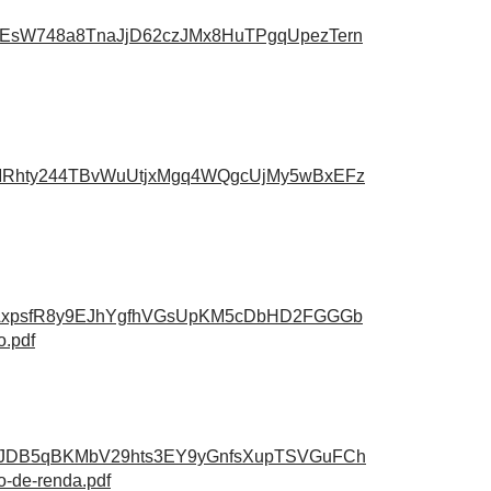
8EsW748a8TnaJjD62czJMx8HuTPgqUpezTern
nMRhty244TBvWuUtjxMgq4WQgcUjMy5wBxEFz
hAxpsfR8y9EJhYgfhVGsUpKM5cDbHD2FGGGb
.pdf
8pJDB5qBKMbV29hts3EY9yGnfsXupTSVGuFCh
-de-renda.pdf