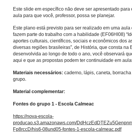
Este slide em específico não deve ser apresentado para
aula para que você, professor, possa se planejar.
Este plano está previsto para ser realizado em uma aul
fazem parte do trabalho com a habilidade (EF06HI08) “Ide
aportes culturais, científicos, sociais e econômicos dos
diversas regiões brasileiras”, de História, que consta 
desenvolvida ao longo de todo o ano, você observará qu
aqui e que as propostas podem ter continuidade em aul
Materiais necessários:
caderno, lápis, caneta, borracha
grupo.
Material complementar:
Fontes do grupo 1 - Escola Calmeac
https://nova-escola-
producao.s3.amazonaws.com/DdHczEdDTEZu5Genp
Fp8rccD/his6-08und05-fontes-1-escola-calmeac.pdf