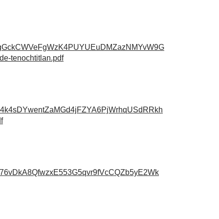
n
CbNgGckCWVeFgWzK4PUYUEuDMZazNMYvW9G
-tenochtitlan.pdf
724k4sDYwentZaMGd4jFZYA6PjWrhqUSdRRkh
f
pA76vDkA8QfwzxE553G5qvr9fVcCQZb5yE2Wk