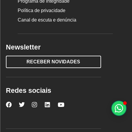
Programa de integridade
Política de privacidade
Canal de escuta e denúncia
Newsletter
RECEBER NOVIDADES
Redes sociais
Nova
Nova
Nova
Nova
Nova
Escola
Escola
Escola
Escola
Escola
no
no
no
no
no
Facebook
Twitter
Instagram
LinkedIn
YouTube