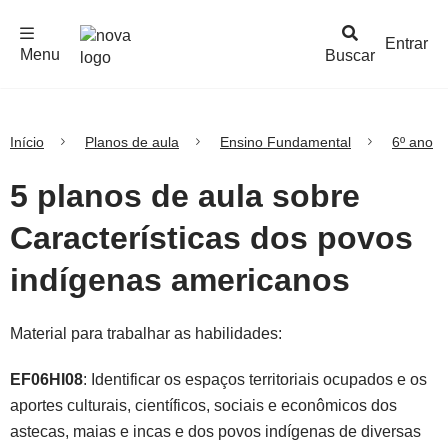
F
c
h
a
r
M
e
n
Logo
e
u
Entrar
Menu
Buscar
Nova
Escola
Início
Planos de aula
Ensino Fundamental
6º ano
5 planos de aula sobre
Características dos povos
indígenas americanos
Material para trabalhar as habilidades:
EF06HI08
: Identificar os espaços territoriais ocupados e os
aportes culturais, científicos, sociais e econômicos dos
astecas, maias e incas e dos povos indígenas de diversas