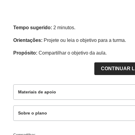
Tempo sugerido:
2 minutos.
Orientações:
Projete ou leia o objetivo para a turma.
Propósito:
Compartilhar o objetivo da aula.
CONTINUAR 
Materiais de apoio
Sobre o plano
Para o professor
Esse plano de aula foi elaborado pelo Time de Aut
Compartilhar: