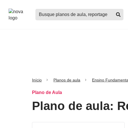
Logo
Buscar
Nova
planos
Escola
de
aula,
notícias,
cursos
e
mais
Início
Planos de aula
Ensino Fundamenta
Plano de Aula
Plano de aula: R