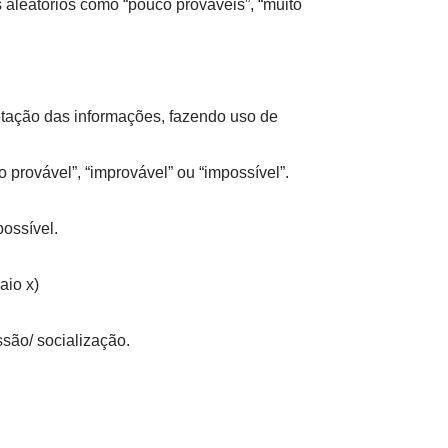
s aleatórios como “pouco prováveis”, “muito
etação das informações, fazendo uso de
 provável”, “improvável” ou “impossível”.
possível.
aio x)
ssão/ socialização.