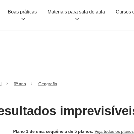
Boas práticas
Materiais para sala de aula
l
6º ano
Geografia
esultados imprevisívei
Plano 1 de uma sequência de 5 planos.
Veja todos os plano