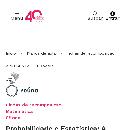
Menu
Buscar
Entrar
Ir para Cabeçalho
Ir para Menu
Ir para conteúdo principal
Ir para Rodapé
Início
Planos de aula
Fichas de recomposição
APRESENTADO POAAAR
Fichas de recomposição
Matemática
9º ano
Probabilidade e Estatística: A