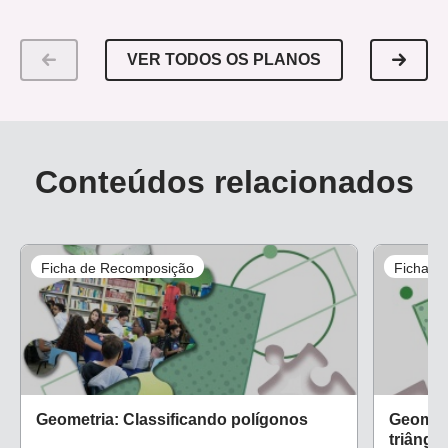
VER TODOS OS PLANOS
Conteúdos relacionados
Ficha de Recomposição
Ficha d
Geometria: Classificando polígonos
Geometr
triângu