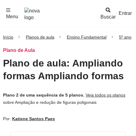
F
c
h
a
r
M
e
n
Logo
e
u
Entrar
Menu
Buscar
Nova
Escola
Início
Planos de aula
Ensino Fundamental
5º ano
Plano de Aula
Plano de aula: Ampliando
formas Ampliando formas
Plano 2 de uma sequência de 5 planos.
Veja todos os planos
sobre Ampliação e redução de figuras poligonais
Por:
Katiene Santos Paes