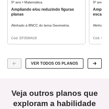
5º ano • Matemática
5º ano • 
Atividades impressas
Ampliando e/ou reduzindo figuras
Amplian
planas
escala r
Alinhado à BNCC do tema Geometria.
Alinhado 
Resolução atividade raio x
Cód:
EF05MA18
Cód:
EF0
VER TODOS OS PLANOS
Veja outros planos que
exploram a habilidade