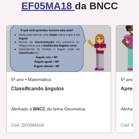
EF05MA18
da BNCC
5º ano • Matemática
5º ano •
Classificando ângulos
Aprend
Alinhado à
BNCC
do tema Geometria.
Alinhado
Cód:
EF05MA18
Cód:
EF