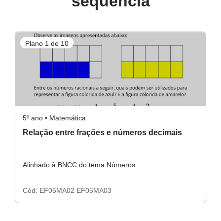
sequência
Compreender que todo número decimal pode ser
representado na reta numerada.
Resolução do atividade principal
Plano 1 de 10
P
Conceito-chave
Representação de números decimais na reta numerada.
Recursos necessários
Resolução do atividade complementar
Caderno,
5º ano • Matemática
5º
atividade impressa,
Relação entre frações e números decimais
R
o
fita métrica,
lápis de cor,
Alinhado à BNCC do tema Números.
A
Resolução do raio x
lápis de escrever,
régua,
Cód:
EF05MA02
EF05MA03
C
borracha.