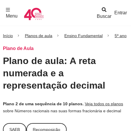
F
c
h
a
r
M
e
n
Logo
e
u
Entrar
Menu
Buscar
Nova
Escola
Início
Planos de aula
Ensino Fundamental
5º ano
Plano de Aula
Plano de aula: A reta
numerada e a
representação decimal
Plano 2 de uma sequência de 10 planos.
Veja todos os planos
sobre Números racionais nas suas formas fracionária e decimal
SAEB
Recomposição