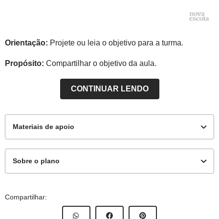
Orientação:
Projete ou leia o objetivo para a turma.
Propósito:
Compartilhar o objetivo da aula.
CONTINUAR LENDO
Materiais de apoio
Sobre o plano
Para os alunos
Este plano de aula foi elaborado pelo Time de Autores
Compartilhar:
NOVA ESCOLA