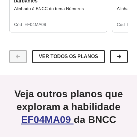
barbantes
Alinhado à BNCC do tema Números.
Alinhado 
Resolução atividade raio x
Cód:
EF04MA09
Cód:
EF0
VER TODOS OS PLANOS
Veja outros planos que
exploram a habilidade
EF04MA09
da BNCC