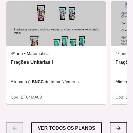
4º ano • Matemática
4º ano •
Frações Unitárias I
Frações 
Alinhado à
BNCC
do tema Números.
Alinhado
Cód:
EF04MA09
Cód:
EF
VER TODOS OS PLANOS