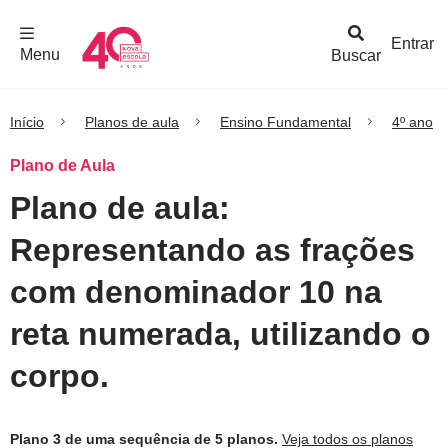
F
c
h
a
r
M
e
n
Logo
e
u
Entrar
Menu
Buscar
Nova
Escola
Início
Planos de aula
Ensino Fundamental
4º ano
Plano de Aula
Plano de aula:
Representando as frações
com denominador 10 na
reta numerada, utilizando o
corpo.
Plano 3 de uma sequência de 5 planos.
Veja todos os planos