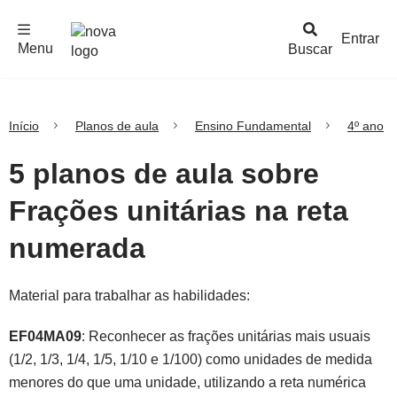
F
c
h
a
r
M
e
n
Logo
e
u
Entrar
Menu
Buscar
Nova
Escola
Início
Planos de aula
Ensino Fundamental
4º ano
5 planos de aula sobre
Frações unitárias na reta
numerada
Material para trabalhar as habilidades:
EF04MA09
: Reconhecer as frações unitárias mais usuais
(1/2, 1/3, 1/4, 1/5, 1/10 e 1/100) como unidades de medida
menores do que uma unidade, utilizando a reta numérica