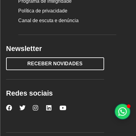
Programa de integridade
Política de privacidade
Canal de escuta e denúncia
Newsletter
RECEBER NOVIDADES
Redes sociais
Nova
Nova
Nova
Nova
Nova
Escola
Escola
Escola
Escola
Escola
no
no
no
no
no
Facebook
Twitter
Instagram
LinkedIn
YouTube