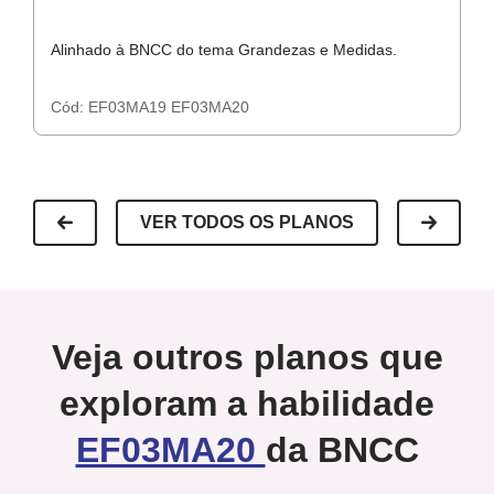
Leitura Complementar
Alinhado à BNCC do tema Grandezas e Medidas.
A
Cód:
EF03MA19
EF03MA20
C
VER TODOS OS PLANOS
Veja outros planos que
exploram a habilidade
EF03MA20
da BNCC