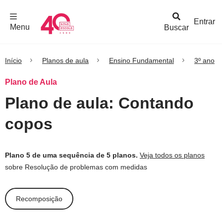
F
c
h
a
r
M
e
n
Logo
e
u
Entrar
Menu
Buscar
Nova
Escola
Início
Planos de aula
Ensino Fundamental
3º ano
Plano de Aula
Plano de aula: Contando
copos
Plano 5 de uma sequência de 5 planos.
Veja todos os planos
sobre Resolução de problemas com medidas
Recomposição