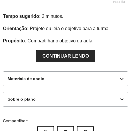
Tempo sugerido:
2 minutos.
Orientação:
Projete ou leia o objetivo para a turma.
Propósito:
Compartilhar o objetivo da aula.
CONTINUAR LENDO
Materiais de apoio
Sobre o plano
Para os Alunos
Este plano de aula foi elaborado pelo Time de Autores
Compartilhar:
NOVA ESCOLA