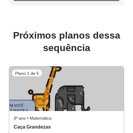
Guia de Intervenção
Próximos planos dessa
sequência
Resolução do Raio X
Plano 1 de 5
P
Resolução da Atividade Complementar
3º ano • Matemática
3º
Caça Grandezas
D