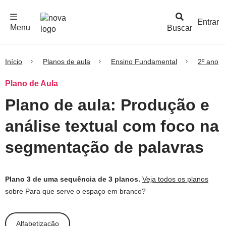
F
c
h
a
r
M
e
n
Logo
e
u
Entrar
Menu
Buscar
Nova
Escola
Início
Planos de aula
Ensino Fundamental
2º ano
Plano de Aula
Plano de aula: Produção e
análise textual com foco na
segmentação de palavras
Plano 3 de uma sequência de 3 planos.
Veja todos os planos
sobre Para que serve o espaço em branco?
Alfabetização