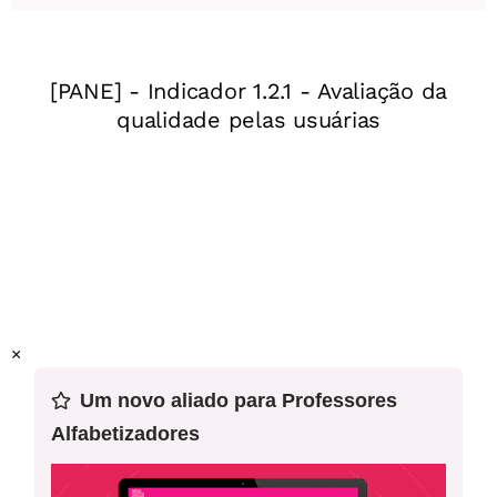
segmentação de palavras
Finalidade da aula:
Espera-se que os/as estudantes
transcrevam
e revisem adivinhas, observando se há
uma segmentação adequada entre as palavras, para
redigirem frases inteligíveis
Ano:
2º ano do Ensino Fundamental
Objeto(s) do conhecimento:
Segmentação de palavras
Prática de linguagem:
Análise linguística e semiótica
×
Habilidade(s) da BNCC:
EF02LP08
Um novo aliado para Professores
Alfabetizadores
Sobre esta aula
: Esta é a terceira aula de um conjunto de 3
planos de aula com foco em análise linguística e semiótica.