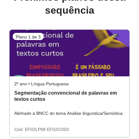
http://portal.mec.gov.br/seb/arquivos/pdf/Profa/col_3.pdf.
sequência
Acesso em 30 de julho 2018.
Plano 1 de 3
P
2º ano • Língua Portuguesa
2º
Segmentação convencional de palavras em
A
textos curtos
s
Alinhado à BNCC do tema Análise linguística/Semiótica.
Al
Cód:
EF02LP08
EF02CO03
C