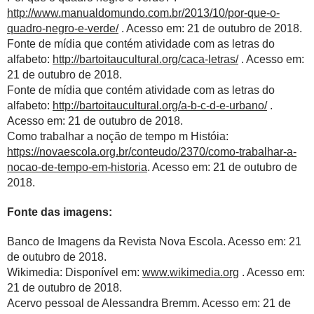
http://www.manualdomundo.com.br/2013/10/por-que-o-
quadro-negro-e-verde/
. Acesso em: 21 de outubro de 2018.
Fonte de mídia que contém atividade com as letras do
alfabeto:
http://bartoitaucultural.org/caca-letras/
. Acesso em:
21 de outubro de 2018.
Fonte de mídia que contém atividade com as letras do
alfabeto:
http://bartoitaucultural.org/a-b-c-d-e-urbano/
.
Acesso em: 21 de outubro de 2018.
Como trabalhar a noção de tempo m Históia:
https://novaescola.org.br/conteudo/2370/como-trabalhar-a-
nocao-de-tempo-em-historia
. Acesso em: 21 de outubro de
2018.
Fonte das imagens:
Banco de Imagens da Revista Nova Escola. Acesso em: 21
de outubro de 2018.
Wikimedia: Disponível em:
www.wikimedia.org
. Acesso em:
21 de outubro de 2018.
Acervo pessoal de Alessandra Bremm. Acesso em: 21 de