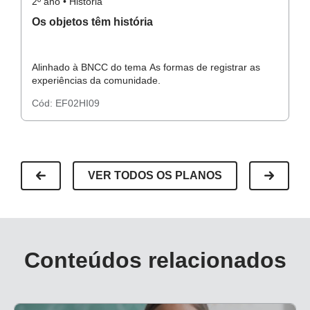
2º ano • História
2º
Os objetos têm história
A
Alinhado à BNCC do tema As formas de registrar as
Al
experiências da comunidade.
ex
Cód:
EF02HI09
C
VER TODOS OS PLANOS
Conteúdos relacionados