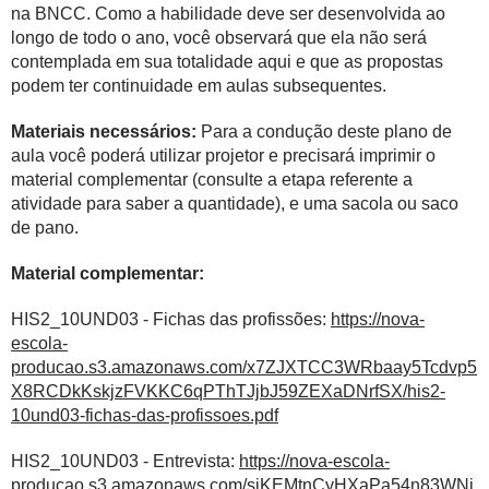
na BNCC. Como a habilidade deve ser desenvolvida ao
longo de todo o ano, você observará que ela não será
contemplada em sua totalidade aqui e que as propostas
podem ter continuidade em aulas subsequentes.
Materiais necessários:
Para a condução deste plano de
aula você poderá utilizar projetor e precisará imprimir o
material complementar (consulte a etapa referente a
atividade para saber a quantidade), e uma sacola ou saco
de pano.
Material complementar:
HIS2_10UND03 - Fichas das profissões:
https://nova-
escola-
producao.s3.amazonaws.com/x7ZJXTCC3WRbaay5Tcdvp5
X8RCDkKskjzFVKKC6qPThTJjbJ59ZEXaDNrfSX/his2-
10und03-fichas-das-profissoes.pdf
HIS2_10UND03 - Entrevista:
https://nova-escola-
producao.s3.amazonaws.com/sjKEMtnCyHXaPa54n83WNj