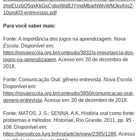
zhpEUzbQ5qxKkGsCgbsWqBJYmgMbarNWvWMJkv/his2-
10und03-entrevistas.pdf
Para você saber mais:
Fonte: A importância dos jogos na aprendizagem.
Nova
Escola
. Disponível em:
https://novaescola.org.br/conteudo/3832/a-importancia-dos-
jogos-na-aprendizagem
. Acesso em: 20 de dezembro de
2018.
Fonte: Comunicação Oral: gênero entrevista.
Nova Escola
.
Disponível em:
https://novaescola.org.br/conteudo/3950/comunicacao-oral-
genero-entrevista
. Acesso em: 20 de dezembro de 2018.
Fonte: MATOS, J. S.; SENNA, A.K. História oral como fonte:
problemas e métodos.
Historiae
, Rio Grande, 2011, pp. 95 -
108. Disponível em:
https://periodicos.furg.br/hist/article/view/2395/1286
. Acesso