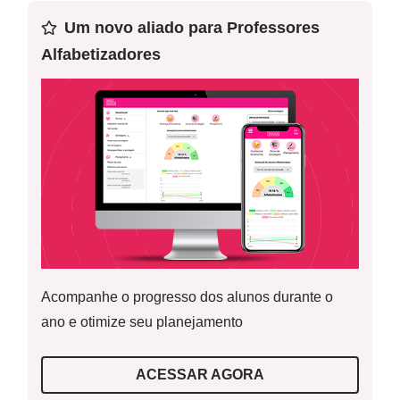
vive, seus significados, suas especificidades e
Um novo aliado para Professores
importância.
Alfabetizadores
Palavras-Chave:
Comunidade; Trabalho; Impacto.
Acompanhe o progresso dos alunos durante o
ano e otimize seu planejamento
ACESSAR AGORA