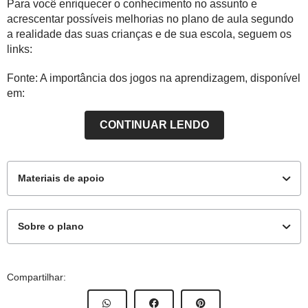
Para você enriquecer o conhecimento no assunto e
acrescentar possíveis melhorias no plano de aula segundo
a realidade das suas crianças e de sua escola, seguem os
links:
Fonte: A importância dos jogos na aprendizagem, disponível
em:
https://novaescola.org.br/conteudo/3832/a-importancia-dos-
CONTINUAR LENDO
jogos-na-aprendizagem
Acesso em: 08 de dezembro de
2018.
Materiais de apoio
Fonte: Comunicação Oral: gênero entrevista, disponível em:
https://novaescola.org.br/conteudo/3950/comunicacao-oral-
genero-entrevista
Acesso em: 08 de dezembro de 2018.
Sobre o plano
Fonte: História oral como fonte: problemas e métodos,
Materiais complementares
disponível em:
Este plano de aula foi produzido pelo Time de Autores
Compartilhar:
de Nova Escola
https://periodicos.furg.br/hist/article/view/2395/1286
Acesso