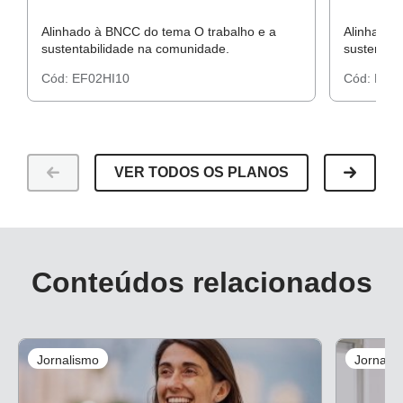
Alinhado à BNCC do tema O trabalho e a
Alinhado 
sustentabilidade na comunidade.
sustentab
Cód:
EF02HI10
Cód:
EF02
VER TODOS OS PLANOS
Conteúdos relacionados
Jornalismo
Jornali