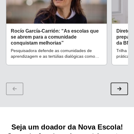
Rocío García-Carrión: “As escolas que
Diretor
se abrem para a comunidade
prepara
conquistam melhorias”
da BN
Pesquisadora defende as comunidades de
Trilha de
aprendizagem e as tertúlias dialógicas como
práticas 
forma de transformar a Educação
Seja um doador da Nova Escola!