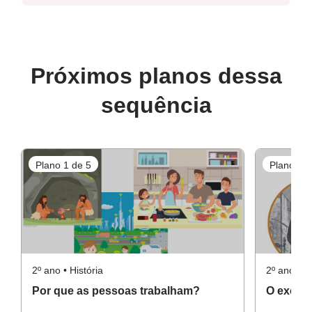
Próximos planos dessa
sequência
Plano 1 de 5
Plano 2 d
2º ano • História
2º ano • Hi
Por que as pessoas trabalham?
O excede