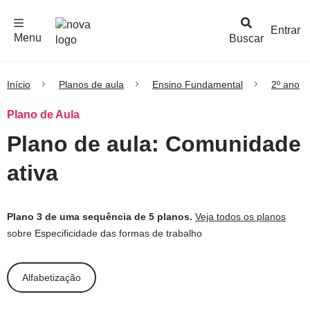
F
c
h
a
r
M
e
n
Logo
e
u
Entrar
Menu
Buscar
Nova
Escola
Início
Planos de aula
Ensino Fundamental
2º ano
Plano de Aula
Plano de aula: Comunidade
ativa
Plano 3 de uma sequência de 5 planos.
Veja todos os planos
sobre Especificidade das formas de trabalho
Alfabetização