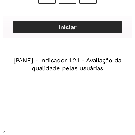
em: 08 de dezembro de 2018.
Fichas das profissões
Professor:
Letícia Oliveira
Fonte: A importância da utilização do texto, disponível em:
Mentor
: Priscilla Paixão
https://educador.brasilescola.uol.com.br/trabalho-
docente/importancia-texto-articulacao-areas-
Especialista:
Danielle da Silva Ferreira
conhecimento.htm
Acesso em: 08 de dezembro de 2018.
Entrevistas
Assessor pedagógico:
Oldimar Cardoso
Ano:
2º ano do Ensino Fundamental
Unidade temática:
O trabalho e a sustentabilidade na
comunidade
Objeto (s) de conhecimento:
A sobrevivência e a relação
com a natureza
Habilidade(s) da BNCC
:
(EF02HI10)
Identificar diferentes
×
formas de trabalho existentes na comunidade em que